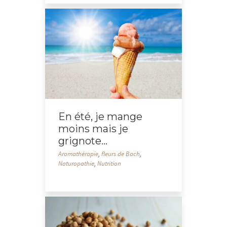
En été, je mange
moins mais je
grignote…
Aromathérapie
,
fleurs de Bach
,
Naturopathie
,
Nutrition