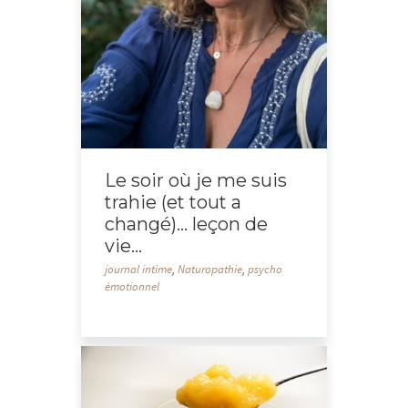
Le soir où je me suis
trahie (et tout a
changé)… leçon de
vie…
journal intime
,
Naturopathie
,
psycho
émotionnel