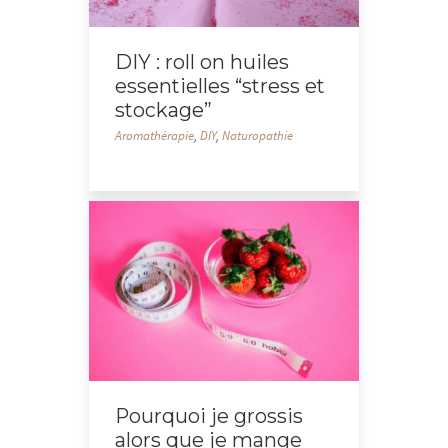
DIY : roll on huiles
essentielles “stress et
stockage”
Aromathérapie
,
DIY
,
Naturopathie
Pourquoi je grossis
alors que je mange