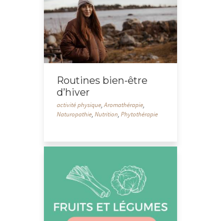
Routines bien-être
d’hiver
activité physique
,
Aromathérapie
,
Naturopathie
,
Nutrition
,
Phytothérapie