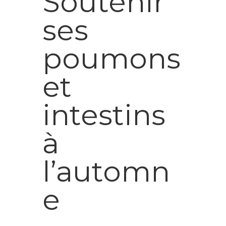
Soutenir
ses
poumons
et
intestins
à
l’automn
e