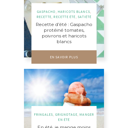
GASPACHO
,
HARICOTS BLANCS
,
RECETTE
,
RECETTE ÉTÉ
,
SATIÉTÉ
Recette d’été : Gaspacho
protéiné tomates,
poivrons et haricots
blancs
EN SAVOIR PLUS
FRINGALES
,
GRIGNOTAGE
,
MANGER
EN ÉTÉ
En été, je mange moins