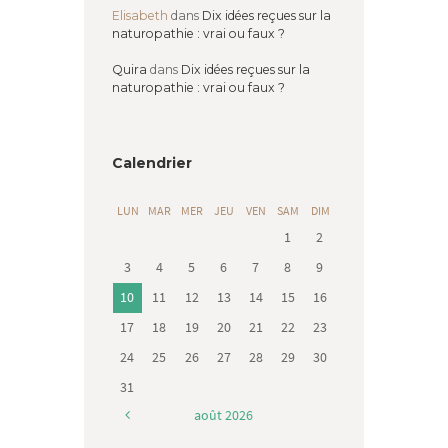
Elisabeth
dans
Dix idées reçues sur la
naturopathie : vrai ou faux ?
Quira
dans
Dix idées reçues sur la
naturopathie : vrai ou faux ?
Calendrier
LUN
MAR
MER
JEU
VEN
SAM
DIM
1
2
3
4
5
6
7
8
9
10
11
12
13
14
15
16
17
18
19
20
21
22
23
24
25
26
27
28
29
30
31
août
2026