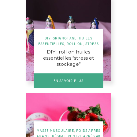
DIY
,
GRIGNOTAGE
,
HUILES
ESSENTIELLES
,
ROLL ON
,
STRESS
DIY : roll on huiles
essentielles “stress et
stockage”
EN SAVOIR PLUS
MASSE MUSCULAIRE
,
POIDS APRÈS
40 ANS
,
RÉGIME
,
VENTRE APRÈS 40