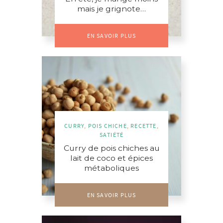
mais je grignote…
EN SAVOIR PLUS
CURRY
,
POIS CHICHE
,
RECETTE
,
SATIÉTÉ
Curry de pois chiches au
lait de coco et épices
métaboliques
EN SAVOIR PLUS