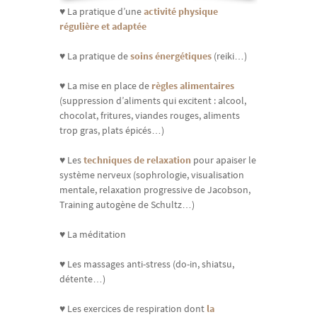
♥ La pratique d’une
activité physique
régulière et adaptée
♥ La pratique de
soins énergétiques
(reiki…)
♥ La mise en place de
r
ègl
es
alimentaires
(suppression d’aliments qui excitent : alcool,
chocolat, fritures, viandes rouges, aliments
trop gras, plats épicés…)
♥ Les
techniques de relaxation
pour apaiser le
système nerveux (sophrologie, visualisation
mentale, relaxation progressive de Jacobson,
Training autogène de Schultz…)
♥ La méditation
♥ Les massages anti-stress (do-in, shiatsu,
détente…)
♥ Les exercices de respiration dont
la