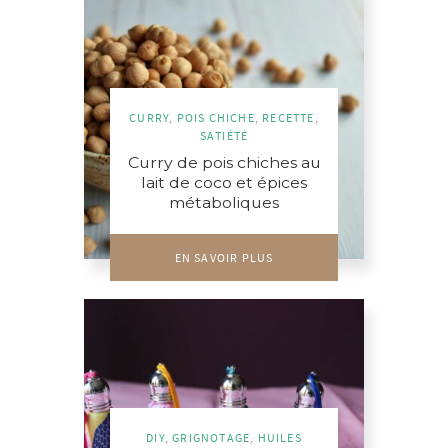
CURRY
,
POIS CHICHE
,
RECETTE
,
SATIÉTÉ
Curry de pois chiches au
lait de coco et épices
métaboliques
EN SAVOIR PLUS
DIY
,
GRIGNOTAGE
,
HUILES