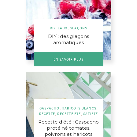
DIY
,
EAUX
,
GLAÇONS
DIY : des glaçons
aromatiques
EN SAVOIR PLUS
GASPACHO
,
HARICOTS BLANCS
,
RECETTE
,
RECETTE ÉTÉ
,
SATIÉTÉ
Recette d’été : Gaspacho
protéiné tomates,
poivrons et haricots