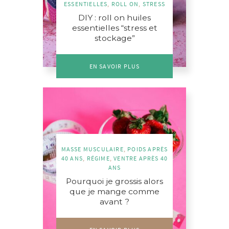
ESSENTIELLES
,
ROLL ON
,
STRESS
DIY : roll on huiles
essentielles “stress et
stockage”
EN SAVOIR PLUS
MASSE MUSCULAIRE
,
POIDS APRÈS
40 ANS
,
RÉGIME
,
VENTRE APRÈS 40
ANS
Pourquoi je grossis alors
que je mange comme
avant ?