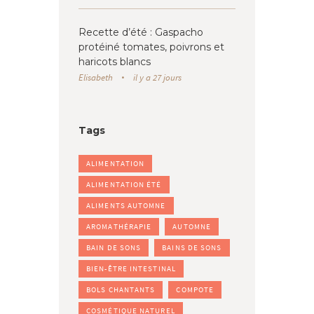
Recette d’été : Gaspacho
protéiné tomates, poivrons et
haricots blancs
Elisabeth
il y a 27 jours
Tags
ALIMENTATION
ALIMENTATION ÉTÉ
ALIMENTS AUTOMNE
AROMATHÉRAPIE
AUTOMNE
BAIN DE SONS
BAINS DE SONS
BIEN-ÊTRE INTESTINAL
BOLS CHANTANTS
COMPOTE
COSMÉTIQUE NATUREL