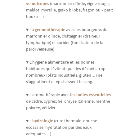
veinotropes
(marronnier d’Inde, vigne rouge,
mélilot, myrtille, ginko biloba, fragon ou « petit
houx »…)
♥ La
gemmothérapie
avec les bourgeons du
marronnier d’Inde, châtaignier (draineur
lymphatique) et sorbier (tonificateur de la
paroi veineuse)
♥ L’hygiène alimentaire et les bonnes
habitudes qui évitent que des déchets trop
nombreux (plats industriels, gluten…) ne
s’agglutinent et épaississent le sang.
♥ L’aromathérapie avec
les huiles essentielles
de cèdre, cyprès, hélichryse italienne, menthe
poivrée, vétivier…
♥ L’
hydrologie
(cure thermale, douche
écossaise, hydratation par des eaux
adéquates…)