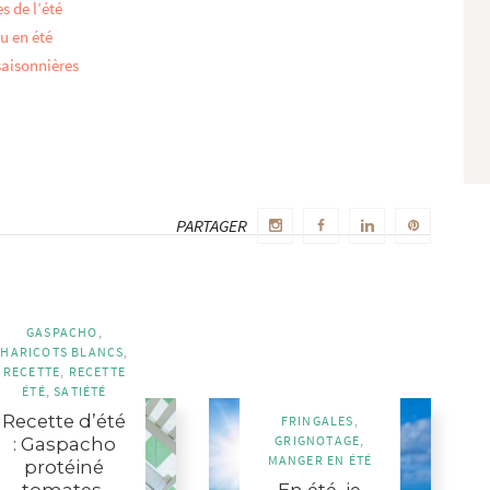
es de l’été
au en été
 saisonnières
PARTAGER
ires
GASPACHO
,
HARICOTS BLANCS
,
RECETTE
,
RECETTE
ÉTÉ
,
SATIÉTÉ
Recette d’été
FRINGALES
,
GRIGNOTAGE
,
: Gaspacho
MANGER EN ÉTÉ
protéiné