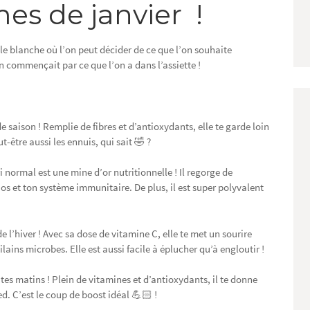
mes de janvier !
e blanche où l’on peut décider de ce que l’on souhaite
 commençait par ce que l’on a dans l’assiette !
:
de saison ! Remplie de fibres et d’antioxydants, elle te garde loin
être aussi les ennuis, qui sait 🤣 ?
i normal est une mine d’or nutritionnelle ! Il regorge de
 os et ton système immunitaire. De plus, il est super polyvalent
de l’hiver ! Avec sa dose de vitamine C, elle te met un sourire
ilains microbes. Elle est aussi facile à éplucher qu’à engloutir !
tes matins ! Plein de vitamines et d’antioxydants, il te donne
d. C’est le coup de boost idéal 💪🏻 !