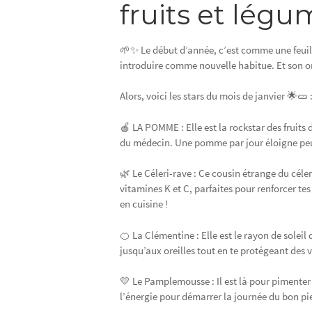
fruits et légu
🌱✨ Le début d’année, c’est comme une feuill
introduire comme nouvelle habitue. Et son on
Alors, voici les stars du mois de janvier 🌟🥒 
🍎 LA POMME : Elle est la rockstar des fruits 
du médecin. Une pomme par jour éloigne peut-
🌿 Le Céleri-rave : Ce cousin étrange du céler
vitamines K et C, parfaites pour renforcer tes
en cuisine !
🍊 La Clémentine : Elle est le rayon de soleil 
jusqu’aux oreilles tout en te protégeant des v
💛 Le Pamplemousse : Il est là pour pimenter 
l’énergie pour démarrer la journée du bon pie