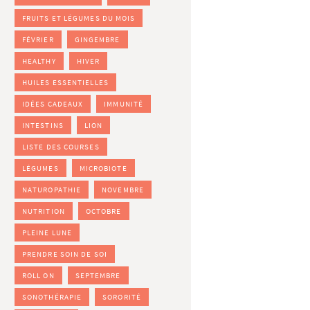
FRUITS ET LÉGUMES DU MOIS
FÉVRIER
GINGEMBRE
HEALTHY
HIVER
HUILES ESSENTIELLES
IDÉES CADEAUX
IMMUNITÉ
INTESTINS
LION
LISTE DES COURSES
LÉGUMES
MICROBIOTE
NATUROPATHIE
NOVEMBRE
NUTRITION
OCTOBRE
PLEINE LUNE
PRENDRE SOIN DE SOI
ROLL ON
SEPTEMBRE
SONOTHÉRAPIE
SORORITÉ