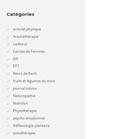
Catégories
activité physique
Aromathérapie
cadeaux
Cercles de Femmes
DIY
EFT
fleurs de Bach
fruits et légumes du mois
journal intime
Naturopathie
Next item
Nutrition
Infusion d'automne ...
Phytothérapie
psycho émotionnel
Réflexologie plantaire
sonothérapie