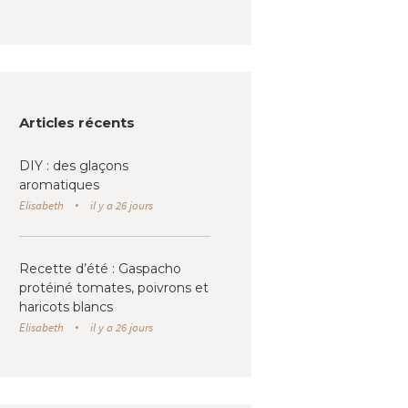
Articles récents
DIY : des glaçons
aromatiques
Elisabeth
il y a 26 jours
Recette d’été : Gaspacho
protéiné tomates, poivrons et
haricots blancs
Elisabeth
il y a 26 jours