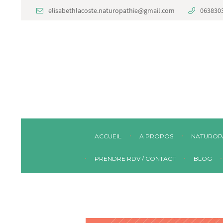
elisabethlacoste.naturopathie@gmail.com
063830
ACCUEIL
A PROPOS
NATUROP
PRENDRE RDV / CONTACT
BLOG