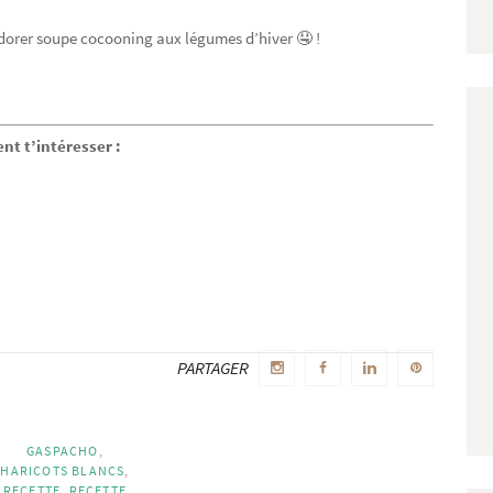
dorer soupe cocooning aux légumes d’hiver 🤤 !
ent t’intéresser :
PARTAGER
ires
GASPACHO
,
HARICOTS BLANCS
,
RECETTE
,
RECETTE