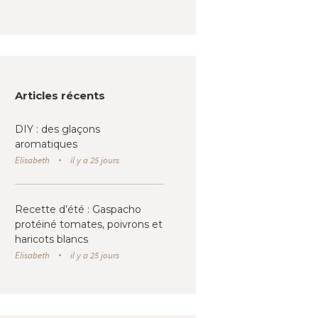
Articles récents
DIY : des glaçons
aromatiques
Elisabeth
il y a 25 jours
Recette d’été : Gaspacho
protéiné tomates, poivrons et
haricots blancs
Elisabeth
il y a 25 jours