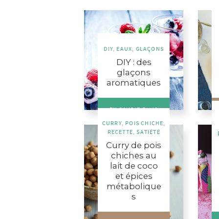
DIY
,
EAUX
,
GLAÇONS
DIY : des
glaçons
aromatiques
EN SAVOIR PLUS
CURRY
,
POIS CHICHE
,
RECETTE
,
SATIÉTÉ
Curry de pois
chiches au
lait de coco
et épices
métabolique
s