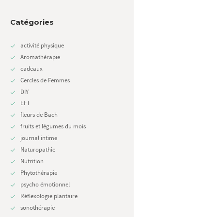
Catégories
activité physique
Aromathérapie
cadeaux
Cercles de Femmes
DIY
Next item
EFT
Routines bien-être d'hiver
fleurs de Bach
fruits et légumes du mois
journal intime
Naturopathie
Nutrition
Phytothérapie
psycho émotionnel
Réflexologie plantaire
sonothérapie