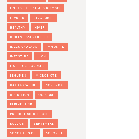
FRUITS ET LÉGUMES DU MOIS
FÉVRIER
GINGEMBRE
HEALTHY
HIVER
HUILES ESSENTIELLES
IDÉES CADEAUX
IMMUNITÉ
INTESTINS
LION
LISTE DES COURSES
LÉGUMES
MICROBIOTE
NATUROPATHIE
NOVEMBRE
NUTRITION
OCTOBRE
PLEINE LUNE
PRENDRE SOIN DE SOI
ROLL ON
SEPTEMBRE
SONOTHÉRAPIE
SORORITÉ