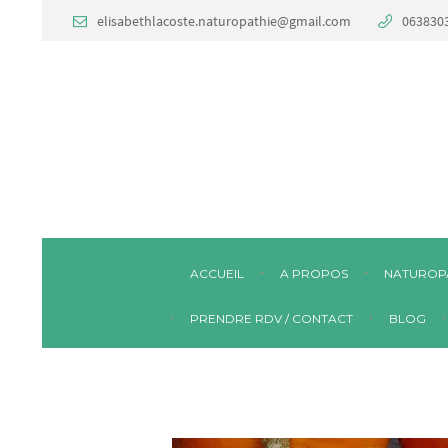
elisabethlacoste.naturopathie@gmail.com
063830
ACCUEIL
A PROPOS
NATUROP
PRENDRE RDV / CONTACT
BLOG