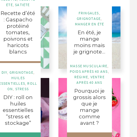
ÉTÉ
,
SATIÉTÉ
Recette d’été
FRINGALES
,
GRIGNOTAGE
,
: Gaspacho
MANGER EN ÉTÉ
protéiné
tomates,
En été, je
poivrons et
mange
haricots
moins mais
blancs
je grignote…
MASSE MUSCULAIRE
,
EN SAVOIR PLUS
EN SAVOIR PLUS
POIDS APRÈS 40 ANS
,
DIY
,
GRIGNOTAGE
,
RÉGIME
,
VENTRE
HUILES
APRÈS 40 ANS
ESSENTIELLES
,
ROLL
ON
,
STRESS
Pourquoi je
DIY : roll on
grossis alors
huiles
que je
essentielles
mange
“stress et
comme
stockage”
avant ?