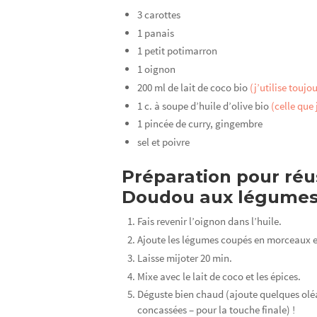
3 carottes
1 panais
1 petit potimarron
1 oignon
200 ml de lait de coco bio
(j’utilise toujo
1 c. à soupe d’huile d’olive bio
(celle que
1 pincée de curry, gingembre
sel et poivre
Préparation pour réus
Doudou aux légumes 
Fais revenir l’oignon dans l’huile.
Ajoute les légumes coupés en morceaux e
Laisse mijoter 20 min.
Mixe avec le lait de coco et les épices.
Déguste bien chaud (ajoute quelques oléa
concassées – pour la touche finale) !