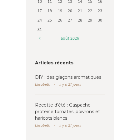
10
11
12
13
14
15
16
17
18
19
20
21
22
23
24
25
26
27
28
29
30
31
août
2026
Articles récents
DIY : des glaçons aromatiques
Elisabeth
il y a 27 jours
Recette d’été : Gaspacho
protéiné tomates, poivrons et
haricots blancs
Elisabeth
il y a 27 jours