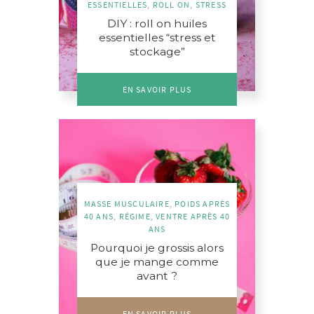
ESSENTIELLES
,
ROLL ON
,
STRESS
DIY : roll on huiles
essentielles “stress et
stockage”
EN SAVOIR PLUS
MASSE MUSCULAIRE
,
POIDS APRÈS
40 ANS
,
RÉGIME
,
VENTRE APRÈS 40
ANS
Pourquoi je grossis alors
que je mange comme
avant ?
EN SAVOIR PLUS