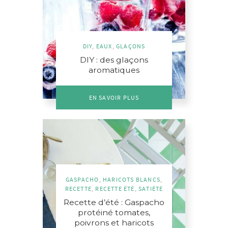
DIY
,
EAUX
,
GLAÇONS
DIY : des glaçons
aromatiques
EN SAVOIR PLUS
GASPACHO
,
HARICOTS BLANCS
,
RECETTE
,
RECETTE ÉTÉ
,
SATIÉTÉ
Recette d’été : Gaspacho
protéiné tomates,
poivrons et haricots