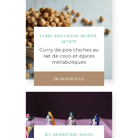
CURRY
,
POIS CHICHE
,
RECETTE
,
SATIÉTÉ
Curry de pois chiches au
lait de coco et épices
métaboliques
EN SAVOIR PLUS
DIY
,
GRIGNOTAGE
,
HUILES