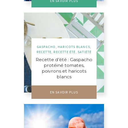
EN SAVOIR PLUS
GASPACHO
,
HARICOTS BLANCS
,
RECETTE
,
RECETTE ÉTÉ
,
SATIÉTÉ
Recette d’été : Gaspacho
protéiné tomates,
poivrons et haricots
blancs
EN SAVOIR PLUS