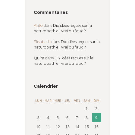
Commentaires
Anto
dans
Dix idées reçues sur la
naturopathie : vrai ou faux ?
Elisabeth
dans
Dix idées reçues sur la
naturopathie : vrai ou faux ?
Quira
dans
Dix idées reçues sur la
naturopathie : vrai ou faux ?
Calendrier
LUN
MAR
MER
JEU
VEN
SAM
DIM
1
2
3
4
5
6
7
8
9
10
11
12
13
14
15
16