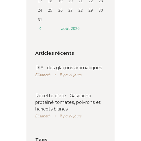
17
18
19
20
21
22
23
24
25
26
27
28
29
30
31
août
2026
Articles récents
DIY : des glaçons aromatiques
Elisabeth
il y a 27 jours
Recette d’été : Gaspacho
protéiné tomates, poivrons et
haricots blancs
Elisabeth
il y a 27 jours
Tags