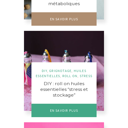
métaboliques
EN SAVOIR PLUS
DIY
,
GRIGNOTAGE
,
HUILES
ESSENTIELLES
,
ROLL ON
,
STRESS
DIY : roll on huiles
essentielles “stress et
stockage”
EN SAVOIR PLUS