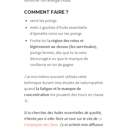
renforcer ton énergie vitale.
COMMENT FAIRE ?
serre les poings
mets 2 gouttes d’huile essentielle
d’épinette noire sur tes poings
Frotte-toi l
a région des reins et
légèrement au-dessus (les surrénales)
,
poings fermés, dès que tu te sens
découragé.e ou que le manque de
confiance en toi de gagne.
J’ai moi-même souvent utilisée cette
technique durant mes études de naturopathie
quand
la fatigue et le manque de
concentration
me jouaient des tours en classe
☺.
Si tu cherches des huiles essentielles de qualité,
n’hésite pas à aller faire un tour sur le site de
La
Compagnie des Sens
. J’y ai acheté mon diffuseur