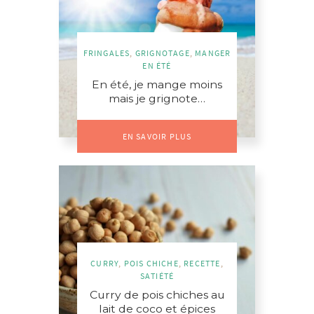
FRINGALES
,
GRIGNOTAGE
,
MANGER
EN ÉTÉ
En été, je mange moins
mais je grignote…
EN SAVOIR PLUS
CURRY
,
POIS CHICHE
,
RECETTE
,
SATIÉTÉ
Curry de pois chiches au
lait de coco et épices