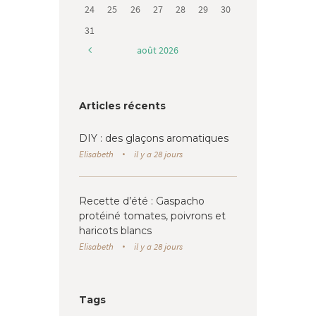
24
25
26
27
28
29
30
31
août
2026
Articles récents
DIY : des glaçons aromatiques
Elisabeth
il y a 28 jours
Recette d’été : Gaspacho
protéiné tomates, poivrons et
haricots blancs
Elisabeth
il y a 28 jours
Tags