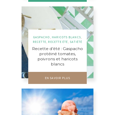
GASPACHO
,
HARICOTS BLANCS
,
RECETTE
,
RECETTE ÉTÉ
,
SATIÉTÉ
Recette d’été : Gaspacho
protéiné tomates,
poivrons et haricots
blancs
EN SAVOIR PLUS