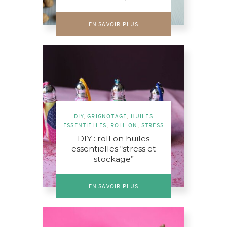
EN SAVOIR PLUS
DIY
,
GRIGNOTAGE
,
HUILES
ESSENTIELLES
,
ROLL ON
,
STRESS
DIY : roll on huiles
essentielles “stress et
stockage”
EN SAVOIR PLUS