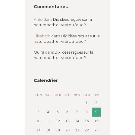
Commentaires
Anto
dans
Dix idées reçues sur la
naturopathie : vrai ou faux ?
Elisabeth
dans
Dix idées reçues sur la
naturopathie : vrai ou faux ?
Quira
dans
Dix idées reçues sur la
naturopathie : vrai ou faux ?
Calendrier
LUN
MAR
MER
JEU
VEN
SAM
DIM
1
2
3
4
5
6
7
8
9
10
11
12
13
14
15
16
17
18
19
20
21
22
23