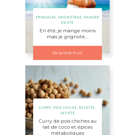
FRINGALES
,
GRIGNOTAGE
,
MANGER
EN ÉTÉ
En été, je mange moins
mais je grignote…
EN SAVOIR PLUS
CURRY
,
POIS CHICHE
,
RECETTE
,
SATIÉTÉ
Curry de pois chiches au
lait de coco et épices
métaboliques