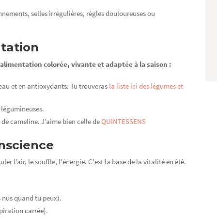
nnements, selles irrégulières, règles douloureuses ou
ntation
 alimentation colorée, vivante et adaptée à la saison :
 eau et en antioxydants. Tu trouveras
la liste ici des légumes et
, légumineuses.
a, de cameline. J’aime bien celle de
QUINTESSENS
onscience
r l’air, le souffle, l’énergie. C’est la base de la vitalité en été.
s nus quand tu peux).
spiration carrée).