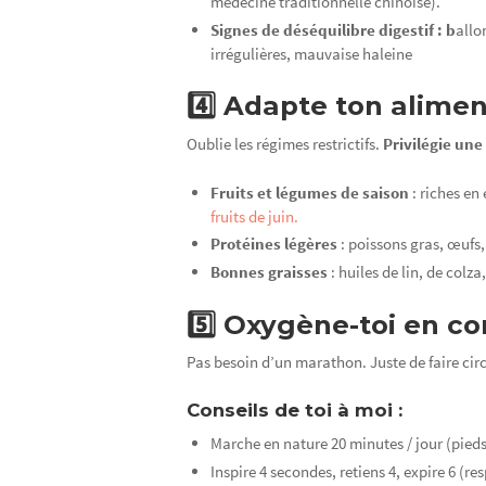
médecine traditionnelle chinoise).
Signes de déséquilibre digestif : b
allo
irrégulières, mauvaise haleine
4️⃣ Adapte ton alime
Oublie les régimes restrictifs.
Privilégie une
Fruits et légumes de saison
: riches en
fruits de juin.
Protéines légères
: poissons gras, œufs
Bonnes graisses
: huiles de lin, de colz
5️⃣ Oxygène-toi en c
Pas besoin d’un marathon. Juste de faire circule
Conseils de toi à moi :
Marche en nature 20 minutes / jour (pied
Inspire 4 secondes, retiens 4, expire 6 (re