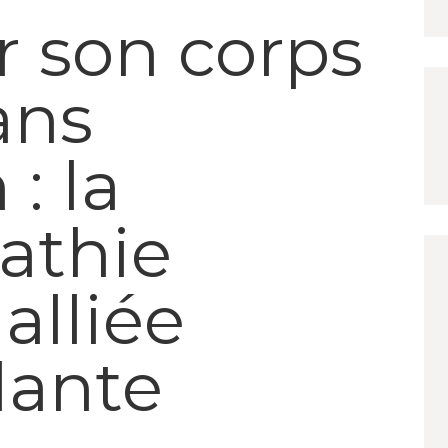
r son corps
sans
: la
athie
lliée
lante