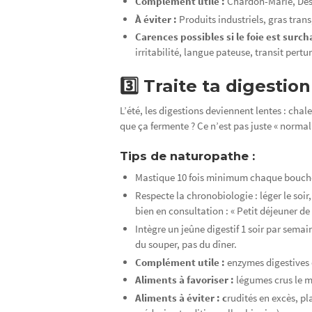
Complément utile :
Chardon-Marie, Des
À éviter :
Produits industriels, gras tran
Carences possibles si le foie est surch
irritabilité, langue pateuse, transit pert
3️⃣ Traite ta digesti
L’été, les digestions deviennent lentes : cha
que ça fermente ? Ce n’est pas juste « normal 
Tips de naturopathe :
Mastique 10 fois minimum chaque bouch
Respecte la chronobiologie : léger le soir
bien en consultation : « Petit déjeuner de 
Intègre un jeûne digestif 1 soir par semai
du souper, pas du dîner.
Complément utile :
enzymes digestives 
Aliments à favoriser :
légumes crus le 
Aliments à éviter : c
rudités en excès, pl