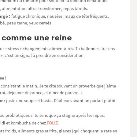
modium ou romarin pour soutenir la fonction hépatique.
s, alimentation ultra-transformée, repas tardifs.
argé :
fatigue chronique, nausées, maux de tête fréquents,
urbé, peau terne, yeux cernés
on comme une reine
leur + stress + changements alimentaires. Tu ballonnes, tu sens
», c’est un signal à prendre en considération !
ée !
, consistant le matin. Je te cite souvent un proverbe que j’aime
roi, déjeuner de prince, et diner de pauvre. »
ne : juste une soupe et basta. D’ailleurs avant on parlait plutôt
ou probiotiques si tu sens que ça stagne après les repas.
midi et kombucha de chez
FOLIZ.
ats froids, aliments gras et frits, glaces (qui choquent la rate en