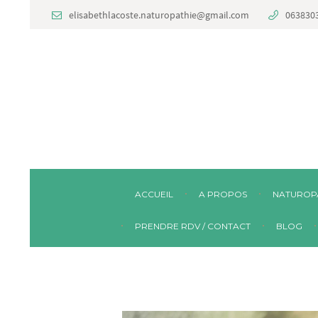
elisabethlacoste.naturopathie@gmail.com
063830
ACCUEIL
A PROPOS
NATUROP
PRENDRE RDV / CONTACT
BLOG