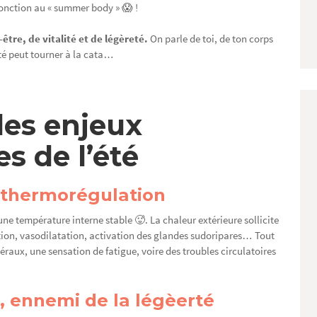
jonction au « summer body » 😱 !
être, de vitalité et de légèreté.
On parle de toi, de ton corps
été peut tourner à la cata…
es enjeux
s de l’été
 thermorégulation
une température interne stable 🥵. La chaleur extérieure sollicite
tion, vasodilatation, activation des glandes sudoripares… Tout
éraux, une sensation de fatigue, voire des troubles circulatoires
u, ennemi de la légèerté