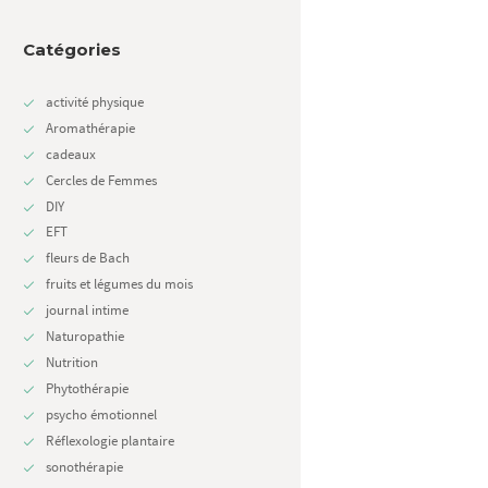
Catégories
activité physique
Aromathérapie
cadeaux
Cercles de Femmes
DIY
Next item
EFT
Recette salade d'été arc...
fleurs de Bach
fruits et légumes du mois
journal intime
Naturopathie
Nutrition
Phytothérapie
psycho émotionnel
Réflexologie plantaire
sonothérapie