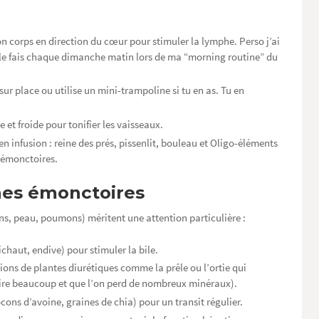
n corps en direction du cœur pour stimuler la lymphe. Perso j’ai
 le fais chaque dimanche matin lors de ma “morning routine” du
sur place ou utilise un mini-trampoline si tu en as. Tu en
 et froide pour tonifier les vaisseaux.
n infusion : reine des prés, pissenlit, bouleau et Oligo-éléments
 émonctoires.
anes émonctoires
tins, peau, poumons) méritent une attention particulière :
haut, endive) pour stimuler la bile.
sions de plantes diurétiques comme la prêle ou l’ortie qui
ire beaucoup et que l’on perd de nombreux minéraux).
locons d’avoine, graines de chia) pour un transit régulier.