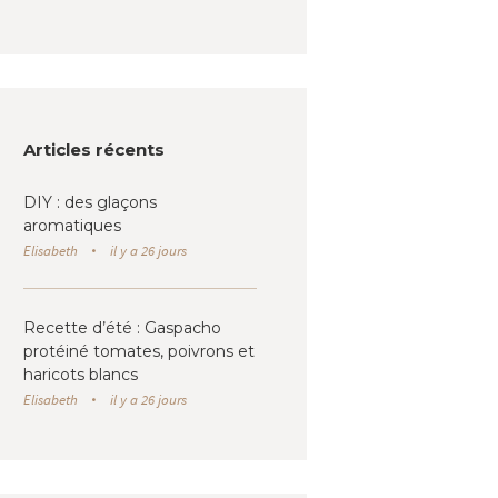
Articles récents
DIY : des glaçons
aromatiques
Elisabeth
il y a 26 jours
Recette d’été : Gaspacho
protéiné tomates, poivrons et
haricots blancs
Elisabeth
il y a 26 jours