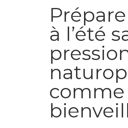
Prépare
à l’été 
pression 
naturop
comme a
bienveil