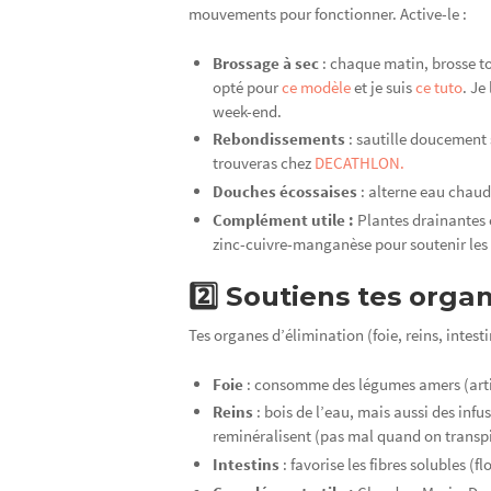
mouvements pour fonctionner. Active-le :
Brossage à sec
: chaque matin, brosse to
opté pour
ce modèle
et je suis
ce tuto
. Je
week-end.
Rebondissements
: sautille doucement 
trouveras chez
DECATHLON.
Douches écossaises
: alterne eau chaude
Complément utile :
Plantes drainantes e
zinc-cuivre-manganèse pour soutenir les
2️⃣ Soutiens tes org
Tes organes d’élimination (foie, reins, intes
Foie
: consomme des légumes amers (artic
Reins
: bois de l’eau, mais aussi des infu
reminéralisent (pas mal quand on transp
Intestins
: favorise les fibres solubles (f