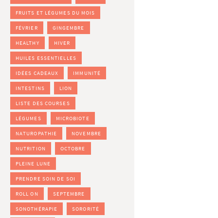
FRUITS ET LÉGUMES DU MOIS
FÉVRIER
GINGEMBRE
HEALTHY
HIVER
HUILES ESSENTIELLES
IDÉES CADEAUX
IMMUNITÉ
INTESTINS
LION
LISTE DES COURSES
LÉGUMES
MICROBIOTE
NATUROPATHIE
NOVEMBRE
NUTRITION
OCTOBRE
PLEINE LUNE
PRENDRE SOIN DE SOI
ROLL ON
SEPTEMBRE
SONOTHÉRAPIE
SORORITÉ