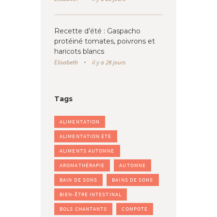
Recette d’été : Gaspacho
protéiné tomates, poivrons et
haricots blancs
Elisabeth
il y a 28 jours
Tags
ALIMENTATION
ALIMENTATION ÉTÉ
ALIMENTS AUTOMNE
AROMATHÉRAPIE
AUTOMNE
BAIN DE SONS
BAINS DE SONS
BIEN-ÊTRE INTESTINAL
BOLS CHANTANTS
COMPOTE