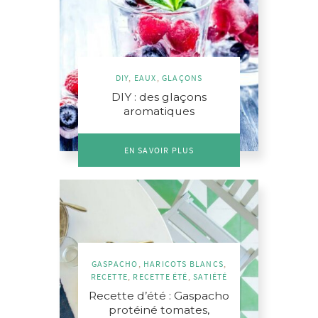
DIY
,
EAUX
,
GLAÇONS
DIY : des glaçons
aromatiques
EN SAVOIR PLUS
GASPACHO
,
HARICOTS BLANCS
,
RECETTE
,
RECETTE ÉTÉ
,
SATIÉTÉ
Recette d’été : Gaspacho
protéiné tomates,