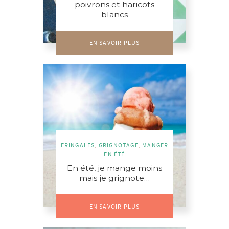
poivrons et haricots
blancs
EN SAVOIR PLUS
FRINGALES
,
GRIGNOTAGE
,
MANGER
EN ÉTÉ
En été, je mange moins
mais je grignote…
EN SAVOIR PLUS