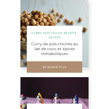
CURRY
,
POIS CHICHE
,
RECETTE
,
SATIÉTÉ
Curry de pois chiches au
lait de coco et épices
métaboliques
EN SAVOIR PLUS