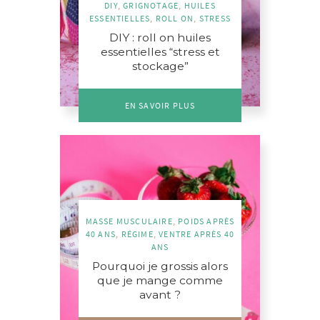
DIY
,
GRIGNOTAGE
,
HUILES
ESSENTIELLES
,
ROLL ON
,
STRESS
DIY : roll on huiles
essentielles “stress et
stockage”
EN SAVOIR PLUS
MASSE MUSCULAIRE
,
POIDS APRÈS
40 ANS
,
RÉGIME
,
VENTRE APRÈS 40
ANS
Pourquoi je grossis alors
que je mange comme
avant ?