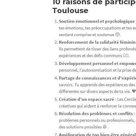
10 raisons de partic
Toulouse
Soutien émotionnel et psychologique
tes émotions, tes préoccupations et tes ex
sentant comprise et soutenue 🥺.
Renforcement de la solidarité fémini
Ils permettent de tisser des liens profond
expériences et des défis communs 👯‍♀️.
Développement personnel et empow
personnel, l’autonomisation et la prise d
Partage de connaissances et d’expér
savoirs. Tu apprends des expériences des
différentes sur divers aspects de ta vie. 
Création d’un espace sacré
: Les Cercle
créatives qui aident à renforcer la connexi
Résolution des problèmes et conflits
:
problèmes personnels ou professionnels, 
des solutions possibles ☮️ .
Amélioration de ton bien-être généra