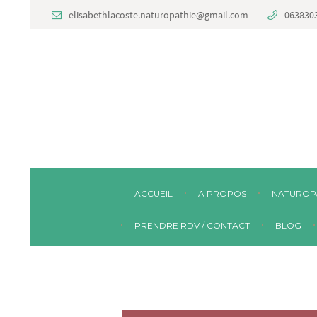
elisabethlacoste.naturopathie@gmail.com
063830
ACCUEIL
A PROPOS
NATUROP
PRENDRE RDV / CONTACT
BLOG