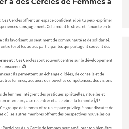
iper à des Cercles de Femmes à
: Ces Cercles offrent un espace confidentiel où tu peux exprimer
périences sans jugement. Cela réduit le stress et l’anxiété en te
ne
: Ils favorisent un sentiment de communauté et de solidarité.
s entre toi et les autres participantes qui partagent souvent des
erment
: Ces Cercles sont souvent centrés sur le développement
e conscience 👸.
iences
: Ils permettent un échange d’idées, de conseils et de
 autres femmes, acquiers de nouvelles compétences, des visions

s de femmes intègrent des pratiques spirituelles, rituelles et
on intérieure, à se recentrer et à célébrer la féminité 🙌 !
 Ce groupe de femmes offre un espace privilégié pour discuter de
et où les autres membres offrent des perspectives nouvelles ou
l
: Participer à un Cercle de femmes peut améliorer ton bien-être