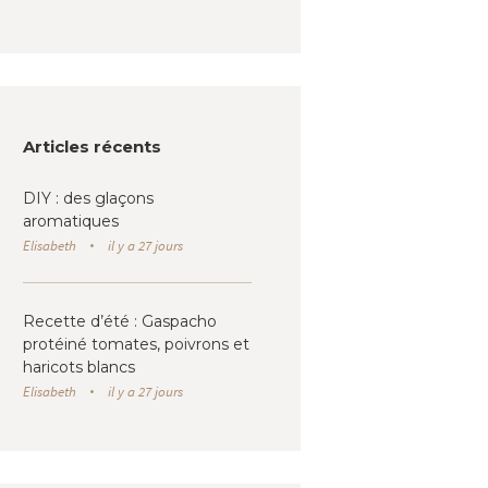
Articles récents
DIY : des glaçons
aromatiques
Elisabeth
il y a 27 jours
Recette d’été : Gaspacho
protéiné tomates, poivrons et
haricots blancs
Elisabeth
il y a 27 jours