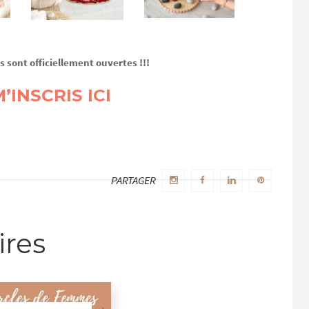
s sont officiellement ouvertes !!!
M’INSCRIS ICI
n il n’y que 7 places
PARTAGER
ires