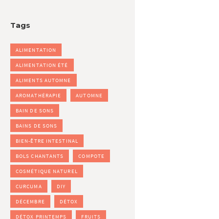
Tags
ALIMENTATION
ALIMENTATION ÉTÉ
ALIMENTS AUTOMNE
AROMATHÉRAPIE
AUTOMNE
BAIN DE SONS
BAINS DE SONS
BIEN-ÊTRE INTESTINAL
BOLS CHANTANTS
COMPOTE
COSMÉTIQUE NATUREL
CURCUMA
DIY
DÉCEMBRE
DÉTOX
DÉTOX PRINTEMPS
FRUITS