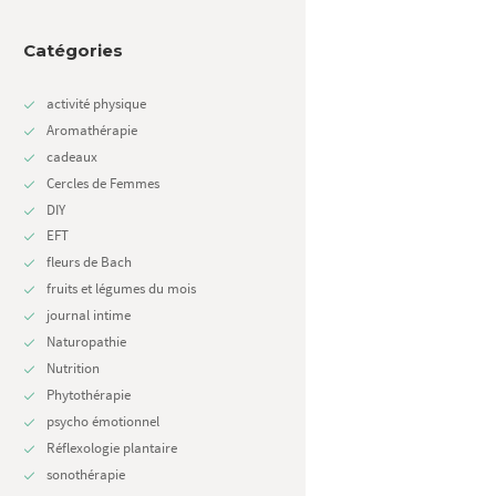
Catégories
activité physique
Aromathérapie
cadeaux
Cercles de Femmes
Next item
Cercle de Femmes - Toulouse
DIY
EFT
fleurs de Bach
fruits et légumes du mois
journal intime
Naturopathie
Nutrition
Phytothérapie
psycho émotionnel
Réflexologie plantaire
sonothérapie