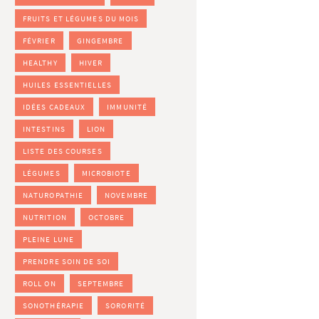
FRUITS ET LÉGUMES DU MOIS
FÉVRIER
GINGEMBRE
HEALTHY
HIVER
HUILES ESSENTIELLES
IDÉES CADEAUX
IMMUNITÉ
INTESTINS
LION
LISTE DES COURSES
LÉGUMES
MICROBIOTE
NATUROPATHIE
NOVEMBRE
NUTRITION
OCTOBRE
PLEINE LUNE
PRENDRE SOIN DE SOI
ROLL ON
SEPTEMBRE
SONOTHÉRAPIE
SORORITÉ