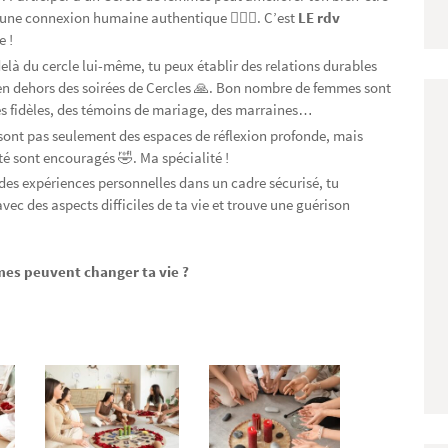
t une connexion humaine authentique 🧘🏻‍♀️. C’est
LE rdv
e !
elà du cercle lui-même, tu peux établir des relations durables
 en dehors des soirées de Cercles 🙏. Bon nombre de femmes sont
ies fidèles, des témoins de mariage, des marraines…
sont pas seulement des espaces de réflexion profonde, mais
lité sont encouragés 🤣. Ma spécialité !
des expériences personnelles dans un cadre sécurisé, tu
avec des aspects difficiles de ta vie et trouve une guérison
mes peuvent changer ta vie ?