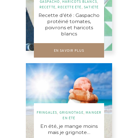
GASPACHO
,
HARICOTS BLANCS
,
RECETTE
,
RECETTE ÉTÉ
,
SATIÉTÉ
Recette d’été : Gaspacho
protéiné tomates,
poivrons et haricots
blancs
EN SAVOIR PLUS
FRINGALES
,
GRIGNOTAGE
,
MANGER
EN ÉTÉ
En été, je mange moins
mais je grignote…