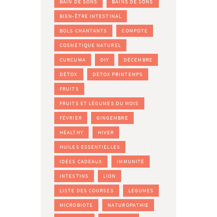
BAIN DE SONS
BAINS DE SONS
BIEN-ÊTRE INTESTINAL
BOLS CHANTANTS
COMPOTE
COSMÉTIQUE NATUREL
CURCUMA
DIY
DÉCEMBRE
DÉTOX
DÉTOX PRINTEMPS
FRUITS
FRUITS ET LÉGUMES DU MOIS
FÉVRIER
GINGEMBRE
HEALTHY
HIVER
HUILES ESSENTIELLES
IDÉES CADEAUX
IMMUNITÉ
INTESTINS
LION
LISTE DES COURSES
LÉGUMES
MICROBIOTE
NATUROPATHIE