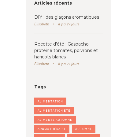
Articles récents
DIY : des glaçons aromatiques
Elisabeth
il y a 27 jours
Recette d’été : Gaspacho
protéiné tomates, poivrons et
haricots blancs
Elisabeth
il y a 27 jours
Tags
ALIMENTATION
ALIMENTATION ÉTÉ
ALIMENTS AUTOMNE
AROMATHÉRAPIE
AUTOMNE