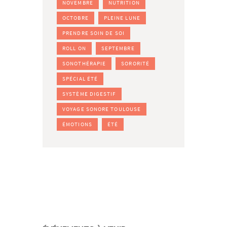
NOVEMBRE
NUTRITION
OCTOBRE
PLEINE LUNE
PRENDRE SOIN DE SOI
ROLL ON
SEPTEMBRE
SONOTHÉRAPIE
SORORITÉ
SPÉCIAL ÉTÉ
SYSTÈME DIGESTIF
VOYAGE SONORE TOULOUSE
ÉMOTIONS
ÉTÉ