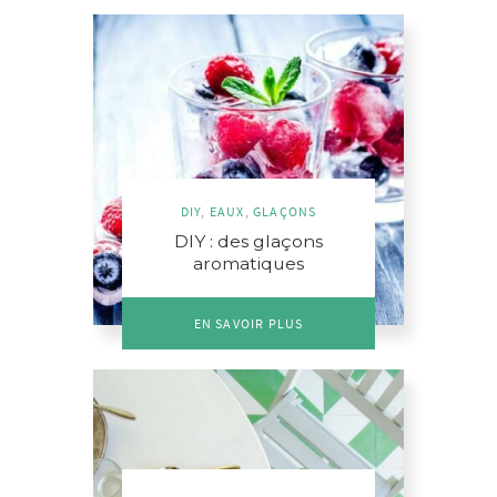
DIY
,
EAUX
,
GLAÇONS
DIY : des glaçons
aromatiques
EN SAVOIR PLUS