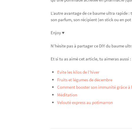
L’autre avantage de ce baume ultra rapide : t
son parfum, son récipient (en stick ou en pot 
Enjoy ♥
N’hésite pas à partager ce DIY du baume ult
Et si tu as aimé cet article, tu aimeras aussi :
Evite les kilos de l’hiver
Fruits et légumes de décembre
Comment booster son immunité grâce à 
Méditation
Velouté express au potimarron