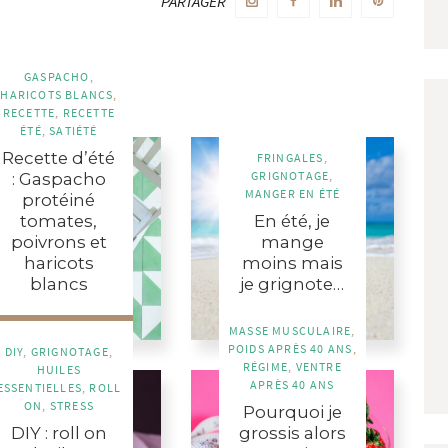
PARTAGER
ires
GASPACHO
,
HARICOTS BLANCS
,
RECETTE
,
RECETTE
ÉTÉ
,
SATIÉTÉ
Recette d’été
FRINGALES
,
GRIGNOTAGE
,
: Gaspacho
MANGER EN ÉTÉ
protéiné
tomates,
En été, je
poivrons et
mange
haricots
moins mais
blancs
je grignote…
MASSE MUSCULAIRE
,
EN SAVOIR PLUS
EN SAVOIR PLUS
POIDS APRÈS 40 ANS
,
DIY
,
GRIGNOTAGE
,
RÉGIME
,
VENTRE
HUILES
APRÈS 40 ANS
ESSENTIELLES
,
ROLL
ON
,
STRESS
Pourquoi je
DIY : roll on
grossis alors