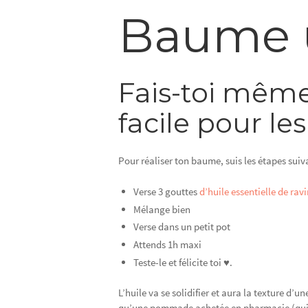
Baume ul
Fais-toi mêm
facile pour les
Pour réaliser ton baume, suis les étapes suiv
Verse 3 gouttes
d’huile essentielle de rav
Mélange bien
Verse dans un petit pot
Attends 1h maxi
Teste-le et félicite toi ♥.
L’huile va se solidifier et aura la texture d
qu’une pommade achetée en pharmacie (qui c