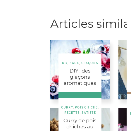
Articles simila
DIY
,
EAUX
,
GLAÇONS
DIY : des
glaçons
aromatiques
EN SAVOIR PLUS
CURRY
,
POIS CHICHE
,
RECETTE
,
SATIÉTÉ
Curry de pois
chiches au