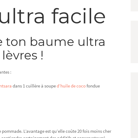
tra facile
e ton baume ultra
 lèvres !
antes :
intsara
dans 1 cuillère à soupe
d’huile de coco
fondue
’une pommade. L’avantage est qu’elle coûte 20 fois moins cher
ontiendra certainement des additifs et conservateurs).