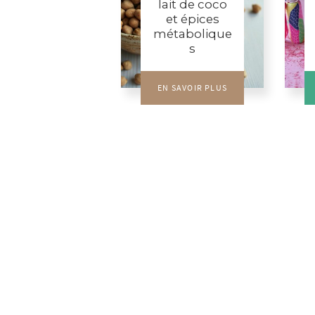
lait de coco
et épices
métabolique
s
EN SAVOIR PLUS