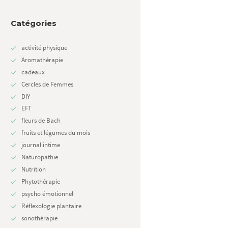
Catégories
activité physique
Aromathérapie
cadeaux
Cercles de Femmes
DIY
Next item
EFT
Evite les kilos de l'hiver...
fleurs de Bach
fruits et légumes du mois
journal intime
Naturopathie
Nutrition
Phytothérapie
psycho émotionnel
Réflexologie plantaire
sonothérapie