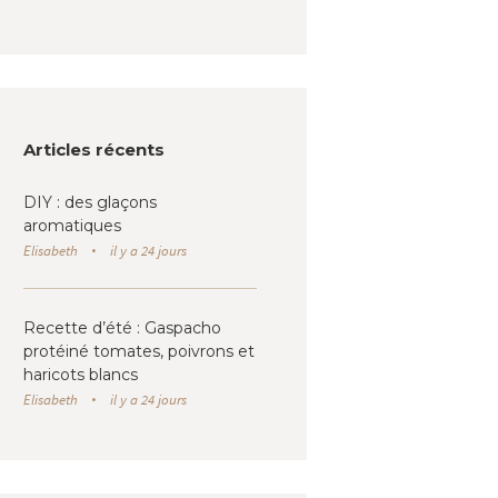
Articles récents
DIY : des glaçons
aromatiques
Elisabeth
il y a 24 jours
Recette d’été : Gaspacho
protéiné tomates, poivrons et
haricots blancs
Elisabeth
il y a 24 jours