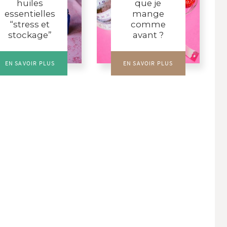
huiles
que je
essentielles
mange
“stress et
comme
stockage”
avant ?
EN SAVOIR PLUS
EN SAVOIR PLUS