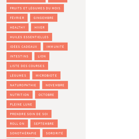
FRUITS ET LÉGUMES DU MOIS
FÉVRIER
GINGEMBRE
HEALTHY
HIVER
HUILES ESSENTIELLES
IDÉES CADEAUX
IMMUNITÉ
INTESTINS
LION
LISTE DES COURSES
LÉGUMES
MICROBIOTE
NATUROPATHIE
NOVEMBRE
NUTRITION
OCTOBRE
PLEINE LUNE
PRENDRE SOIN DE SOI
ROLL ON
SEPTEMBRE
SONOTHÉRAPIE
SORORITÉ