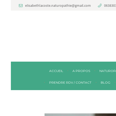
elisabethlacoste.naturopathie@gmail.com
063830
ACCUEIL
A PROPOS
NATUROP
PRENDRE RDV / CONTACT
BLOG