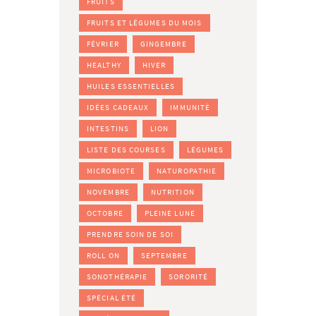
FRUITS
FRUITS ET LÉGUMES DU MOIS
FÉVRIER
GINGEMBRE
HEALTHY
HIVER
HUILES ESSENTIELLES
IDÉES CADEAUX
IMMUNITÉ
INTESTINS
LION
LISTE DES COURSES
LÉGUMES
MICROBIOTE
NATUROPATHIE
NOVEMBRE
NUTRITION
OCTOBRE
PLEINE LUNE
PRENDRE SOIN DE SOI
ROLL ON
SEPTEMBRE
SONOTHÉRAPIE
SORORITÉ
SPÉCIAL ÉTÉ