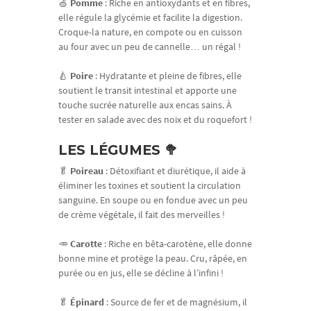
🍏
Pomme
: Riche en antioxydants et en fibres,
elle régule la glycémie et facilite la digestion.
Croque-la nature, en compote ou en cuisson
au four avec un peu de cannelle… un régal !
🍐
Poire
: Hydratante et pleine de fibres, elle
soutient le transit intestinal et apporte une
touche sucrée naturelle aux encas sains. À
tester en salade avec des noix et du roquefort !
LES LÉGUMES 🥦
🥬
Poireau
: Détoxifiant et diurétique, il aide à
éliminer les toxines et soutient la circulation
sanguine. En soupe ou en fondue avec un peu
de crème végétale, il fait des merveilles !
🥕
Carotte
: Riche en bêta-carotène, elle donne
bonne mine et protège la peau. Cru, râpée, en
purée ou en jus, elle se décline à l’infini !
🥬
Épinard
: Source de fer et de magnésium, il