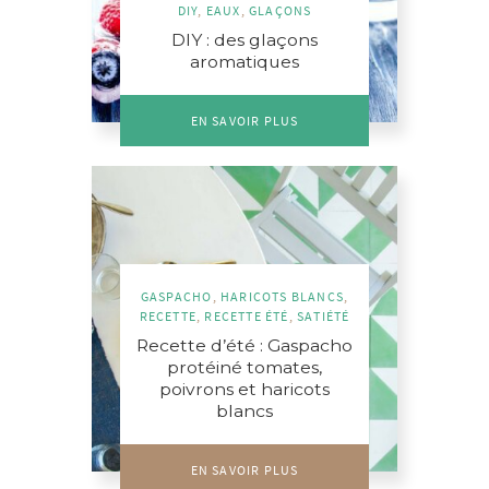
DIY
,
EAUX
,
GLAÇONS
DIY : des glaçons
aromatiques
EN SAVOIR PLUS
GASPACHO
,
HARICOTS BLANCS
,
RECETTE
,
RECETTE ÉTÉ
,
SATIÉTÉ
Recette d’été : Gaspacho
protéiné tomates,
poivrons et haricots
blancs
EN SAVOIR PLUS