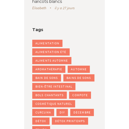
haricots blancs
Elisabeth
il y a 27 jours
Tags
ALIMENTATION
ALIMENTATION ÉTÉ
ALIMENTS AUTOMNE
AROMATHÉRAPIE
AUTOMNE
BAIN DE SONS
BAINS DE SONS
BIEN-ÊTRE INTESTINAL
BOLS CHANTANTS
COMPOTE
COSMÉTIQUE NATUREL
CURCUMA
DIY
DÉCEMBRE
DÉTOX
DÉTOX PRINTEMPS