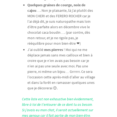
Quelques graines de courge, noix de
cajou
…. Non je plaisante, là j’ai plutôt des
MON CHERI et des FERERO ROCHER car je
l’ai déjà dit, je suis naturopathe mais loin
d’être parfaite alors en décembre vive le
chocolat caca boudin…. (par contre, dès
mon retour, et je ne rigole pas, je
rééquilibre pour mon bien-être ❤)
J’ai oublié
mes pierres
! Moi qui ne me
déplace jamais sans mes cailloux et bien à
croire que je n’en avais pas besoin car je
n’en ai pas une seule avec moi. Pas une
pierre, ni même un bijou… Grrrrrr. Ce sera
l’occasion cette après-midi d’aller au village
et dans la forêt en ramasser quelques unes
que je décorerai 😊.
Cette liste est non exhaustive bien évidemment,
libre à toi de t’entourer de ce dont tu as besoin.
Si j’avais eu mon chat, il serait actuellement sur
mes genoux car il fait partie de mon bien-être.