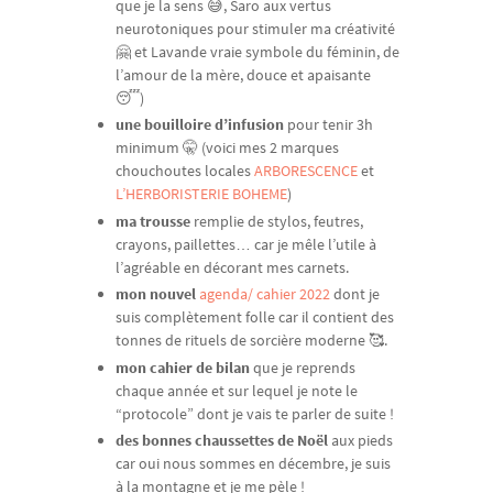
que je la sens 😅, Saro aux vertus
neurotoniques pour stimuler ma créativité
🤗 et Lavande vraie symbole du féminin, de
l’amour de la mère, douce et apaisante
😴)
une bouilloire d’infusion
pour tenir 3h
minimum 🤫 (voici mes 2 marques
chouchoutes locales
ARBORESCENCE
et
L’HERBORISTERIE BOHEME
)
ma trousse
remplie de stylos, feutres,
crayons, paillettes… car je mêle l’utile à
l’agréable en décorant mes carnets.
mon nouvel
agenda/ cahier 2022
dont je
suis complètement folle car il contient des
tonnes de rituels de sorcière moderne 🥰.
mon cahier de bilan
que je reprends
chaque année et sur lequel je note le
“protocole” dont je vais te parler de suite !
des bonnes chaussettes de Noël
aux pieds
car oui nous sommes en décembre, je suis
à la montagne et je me pèle !