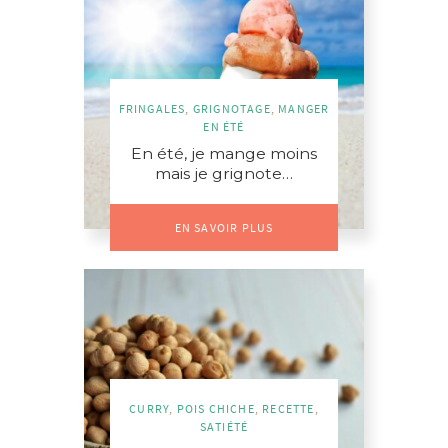
FRINGALES
,
GRIGNOTAGE
,
MANGER
EN ÉTÉ
En été, je mange moins
mais je grignote…
EN SAVOIR PLUS
CURRY
,
POIS CHICHE
,
RECETTE
,
SATIÉTÉ