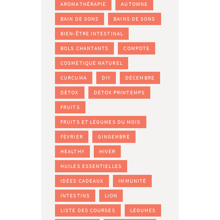
AROMATHÉRAPIE
AUTOMNE
BAIN DE SONS
BAINS DE SONS
BIEN-ÊTRE INTESTINAL
BOLS CHANTANTS
COMPOTE
COSMÉTIQUE NATUREL
CURCUMA
DIY
DÉCEMBRE
DÉTOX
DÉTOX PRINTEMPS
FRUITS
FRUITS ET LÉGUMES DU MOIS
FÉVRIER
GINGEMBRE
HEALTHY
HIVER
HUILES ESSENTIELLES
IDÉES CADEAUX
IMMUNITÉ
INTESTINS
LION
LISTE DES COURSES
LÉGUMES