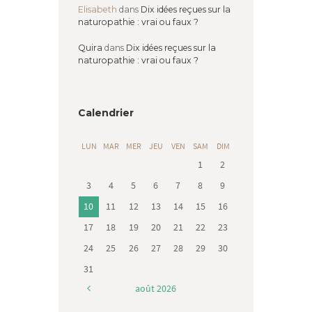
Elisabeth
dans
Dix idées reçues sur la
naturopathie : vrai ou faux ?
Quira
dans
Dix idées reçues sur la
naturopathie : vrai ou faux ?
Calendrier
LUN
MAR
MER
JEU
VEN
SAM
DIM
1
2
3
4
5
6
7
8
9
10
11
12
13
14
15
16
17
18
19
20
21
22
23
24
25
26
27
28
29
30
31
août
2026