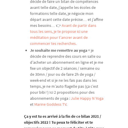
décide de faire un bilan de compétences
avant telle date, j’appelle les écoles de
formations telle date, je négocie mon
départ avant cette date précise… et j’affine
mes besoins… 👉
Avant de partir dans
tous les sens, je te propose ici une
méditation pour t’ancrer avant de
commencer tes recherches.
Je souhaite me remettre au yoga
= je
décide de reprendre des cours en salle ou
d’acheter un abonnement en ligne et je me
fixe un objectif de 2 séances / semaine ou
de 30mn / jour ou de faire 2h de yoga /
week-end et si je ne les fais pas dans les
temps, je ne m’auto flagelle pas (ça c’est
pour bibi !) Ici 2 propositions pour des
abonnements de yoga :
Julie Happy N Yoga
et
Marine Goddess TV
.
Ça y est tu es arrivé à la fin de ce bilan 2021 /
objectifs 2022 ! Tu peux te féliciter et te