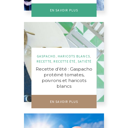
EN SAVOIR PLUS
GASPACHO
,
HARICOTS BLANCS
,
RECETTE
,
RECETTE ÉTÉ
,
SATIÉTÉ
Recette d’été : Gaspacho
protéiné tomates,
poivrons et haricots
blancs
EN SAVOIR PLUS