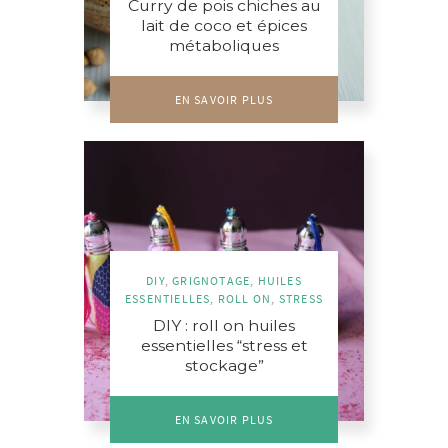
Curry de pois chiches au
lait de coco et épices
métaboliques
EN SAVOIR PLUS
DIY
,
GRIGNOTAGE
,
HUILES
ESSENTIELLES
,
ROLL ON
,
STRESS
DIY : roll on huiles
essentielles “stress et
stockage”
EN SAVOIR PLUS