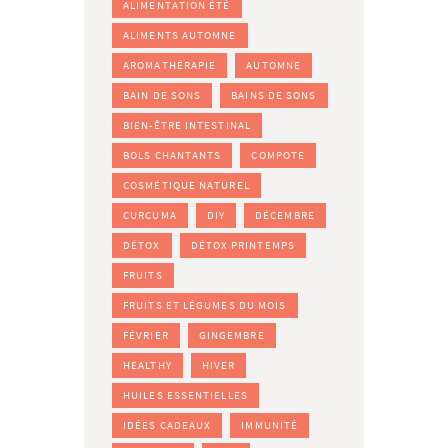
ALIMENTATION ÉTÉ
ALIMENTS AUTOMNE
AROMATHÉRAPIE
AUTOMNE
BAIN DE SONS
BAINS DE SONS
BIEN-ÊTRE INTESTINAL
BOLS CHANTANTS
COMPOTE
COSMÉTIQUE NATUREL
CURCUMA
DIY
DÉCEMBRE
DÉTOX
DÉTOX PRINTEMPS
FRUITS
FRUITS ET LÉGUMES DU MOIS
FÉVRIER
GINGEMBRE
HEALTHY
HIVER
HUILES ESSENTIELLES
IDÉES CADEAUX
IMMUNITÉ