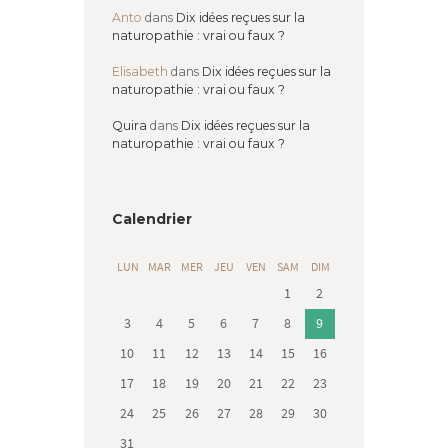
Anto
dans
Dix idées reçues sur la
naturopathie : vrai ou faux ?
Elisabeth
dans
Dix idées reçues sur la
naturopathie : vrai ou faux ?
Quira
dans
Dix idées reçues sur la
naturopathie : vrai ou faux ?
Calendrier
LUN
MAR
MER
JEU
VEN
SAM
DIM
1
2
3
4
5
6
7
8
9
10
11
12
13
14
15
16
17
18
19
20
21
22
23
24
25
26
27
28
29
30
31