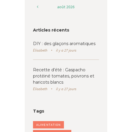
août
2026
Articles récents
DIY : des glaçons aromatiques
Elisabeth
il y a 27 jours
Recette d’été : Gaspacho
protéiné tomates, poivrons et
haricots blancs
Elisabeth
il y a 27 jours
Tags
ALIMENTATION