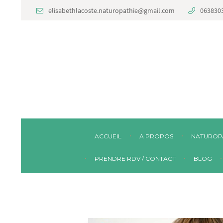
elisabethlacoste.naturopathie@gmail.com
063830
ACCUEIL
A PROPOS
NATUROP
PRENDRE RDV / CONTACT
BLOG