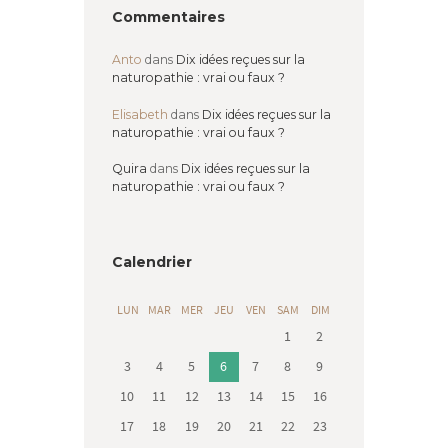
Commentaires
Anto
dans
Dix idées reçues sur la
naturopathie : vrai ou faux ?
Elisabeth
dans
Dix idées reçues sur la
naturopathie : vrai ou faux ?
Quira
dans
Dix idées reçues sur la
naturopathie : vrai ou faux ?
Calendrier
LUN
MAR
MER
JEU
VEN
SAM
DIM
1
2
3
4
5
6
7
8
9
10
11
12
13
14
15
16
17
18
19
20
21
22
23