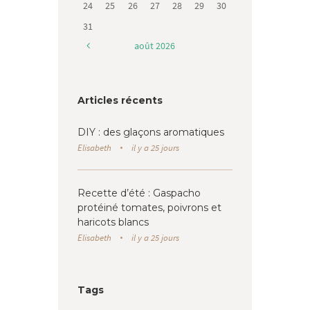
24
25
26
27
28
29
30
31
août
2026
Articles récents
DIY : des glaçons aromatiques
Elisabeth
il y a 25 jours
Recette d’été : Gaspacho
protéiné tomates, poivrons et
haricots blancs
Elisabeth
il y a 25 jours
Tags