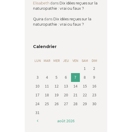
Elisabeth
dans
Dix idées reçues sur la
naturopathie : vrai ou faux ?
Quira
dans
Dix idées reçues sur la
naturopathie : vrai ou faux ?
Calendrier
LUN
MAR
MER
JEU
VEN
SAM
DIM
1
2
3
4
5
6
7
8
9
10
11
12
13
14
15
16
17
18
19
20
21
22
23
24
25
26
27
28
29
30
31
août
2026