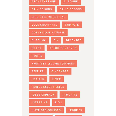
AROMATHÉRAPIE
AUTOMNE
BAIN DE SONS
BAINS DE SONS
BIEN-ÊTRE INTESTINAL
BOLS CHANTANTS
COMPOTE
COSMÉTIQUE NATUREL
CURCUMA
DIY
DÉCEMBRE
DÉTOX
DÉTOX PRINTEMPS
FRUITS
FRUITS ET LÉGUMES DU MOIS
FÉVRIER
GINGEMBRE
HEALTHY
HIVER
HUILES ESSENTIELLES
IDÉES CADEAUX
IMMUNITÉ
INTESTINS
LION
LISTE DES COURSES
LÉGUMES