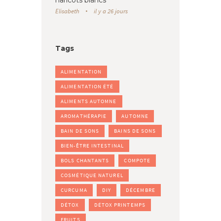
Elisabeth
il y a 26 jours
Tags
ALIMENTATION
ALIMENTATION ÉTÉ
ALIMENTS AUTOMNE
AROMATHÉRAPIE
AUTOMNE
BAIN DE SONS
BAINS DE SONS
BIEN-ÊTRE INTESTINAL
BOLS CHANTANTS
COMPOTE
COSMÉTIQUE NATUREL
CURCUMA
DIY
DÉCEMBRE
DÉTOX
DÉTOX PRINTEMPS
FRUITS