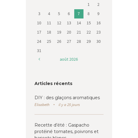
1
2
3
4
5
6
7
8
9
10
11
12
13
14
15
16
17
18
19
20
21
22
23
24
25
26
27
28
29
30
31
août
2026
Articles récents
DIY : des glaçons aromatiques
Elisabeth
il y a 25 jours
Recette d’été : Gaspacho
protéiné tomates, poivrons et
haricots blancs