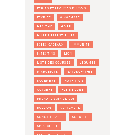
FRUITS ET LÉGUMES DU MOIS
FÉVRIER
GINGEMBRE
HEALTHY
HIVER
HUILES ESSENTIELLES
IDÉES CADEAUX
IMMUNITÉ
INTESTINS
LION
LISTE DES COURSES
LÉGUMES
MICROBIOTE
NATUROPATHIE
NOVEMBRE
NUTRITION
OCTOBRE
PLEINE LUNE
PRENDRE SOIN DE SOI
ROLL ON
SEPTEMBRE
SONOTHÉRAPIE
SORORITÉ
SPÉCIAL ÉTÉ
SYSTÈME DIGESTIF