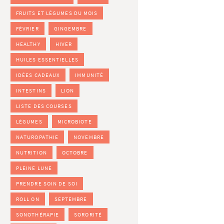
FRUITS ET LÉGUMES DU MOIS
FÉVRIER
GINGEMBRE
HEALTHY
HIVER
HUILES ESSENTIELLES
IDÉES CADEAUX
IMMUNITÉ
INTESTINS
LION
LISTE DES COURSES
LÉGUMES
MICROBIOTE
NATUROPATHIE
NOVEMBRE
NUTRITION
OCTOBRE
PLEINE LUNE
PRENDRE SOIN DE SOI
ROLL ON
SEPTEMBRE
SONOTHÉRAPIE
SORORITÉ