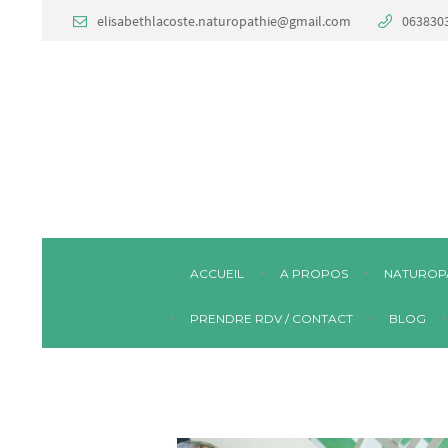
elisabethlacoste.naturopathie@gmail.com
063830
ACCUEIL
A PROPOS
NATUROP
PRENDRE RDV / CONTACT
BLOG