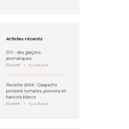
Articles récents
DIY : des glaçons
aromatiques
Elisabeth
il y a 26 jours
Recette d’été : Gaspacho
protéiné tomates, poivrons et
haricots blancs
Elisabeth
il y a 26 jours