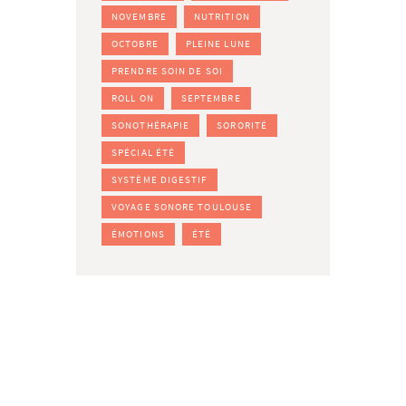
NOVEMBRE
NUTRITION
OCTOBRE
PLEINE LUNE
PRENDRE SOIN DE SOI
ROLL ON
SEPTEMBRE
SONOTHÉRAPIE
SORORITÉ
SPÉCIAL ÉTÉ
SYSTÈME DIGESTIF
VOYAGE SONORE TOULOUSE
ÉMOTIONS
ÉTÉ