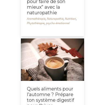
pour faire de son
mieux” avec la
naturopathie
Aromathérapie
,
Naturopathie
,
Nutrition
,
Phytothérapie
,
psycho émotionnel
Quels aliments pour
l’automne ? Prépare
ton système digestif