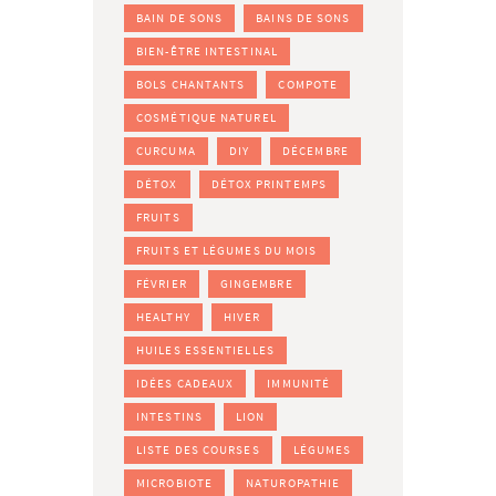
BAIN DE SONS
BAINS DE SONS
BIEN-ÊTRE INTESTINAL
BOLS CHANTANTS
COMPOTE
COSMÉTIQUE NATUREL
CURCUMA
DIY
DÉCEMBRE
DÉTOX
DÉTOX PRINTEMPS
FRUITS
FRUITS ET LÉGUMES DU MOIS
FÉVRIER
GINGEMBRE
HEALTHY
HIVER
HUILES ESSENTIELLES
IDÉES CADEAUX
IMMUNITÉ
INTESTINS
LION
LISTE DES COURSES
LÉGUMES
MICROBIOTE
NATUROPATHIE