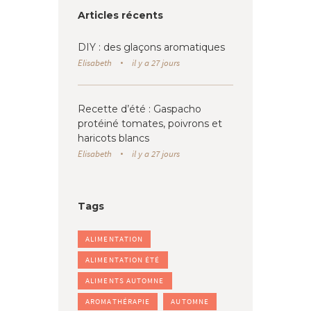
Articles récents
DIY : des glaçons aromatiques
Elisabeth
il y a 27 jours
Recette d’été : Gaspacho
protéiné tomates, poivrons et
haricots blancs
Elisabeth
il y a 27 jours
Tags
ALIMENTATION
ALIMENTATION ÉTÉ
ALIMENTS AUTOMNE
AROMATHÉRAPIE
AUTOMNE