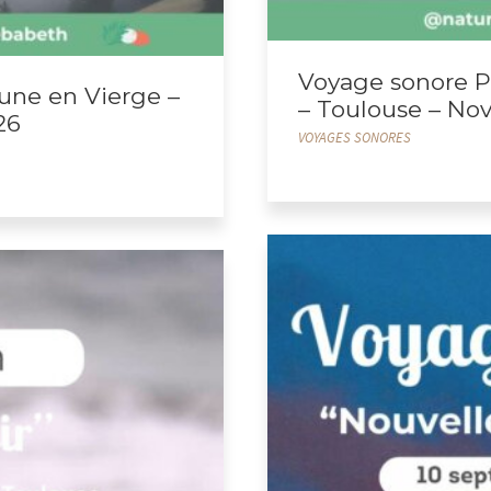
Voyage sonore P
une en Vierge –
– Toulouse – No
26
VOYAGES SONORES