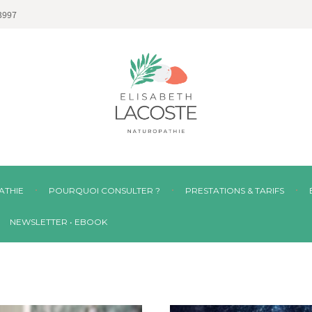
3997
ATHIE
POURQUOI CONSULTER ?
PRESTATIONS & TARIFS
NEWSLETTER • EBOOK