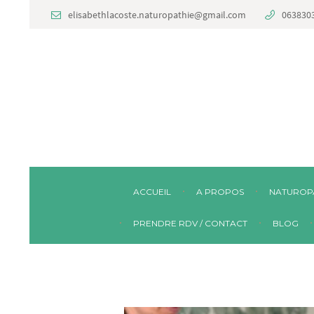
elisabethlacoste.naturopathie@gmail.com
063830
ACCUEIL
A PROPOS
NATUROP
PRENDRE RDV / CONTACT
BLOG