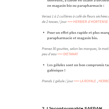
onéreuse, à savoir en tisane à découv
en magasin bio ou parapharmacie :
Versez 1 à 2 cuillères à café de fleurs séchée
de 2 tasses / jour
>>> HERBIER d’HORTENSE
Pour un effet plus rapide et plus mar
parapharmacie et magasin bio.
Prenez 30 gouttes, selon les marques, le mati
peu d’eau
>>> DIETANAT
Les gélules sont un bon compromis tant 
galénique !
Prends 1 gélule / jour
>>> LA ROYALE
,
HERBO
2. L’incontournable SAFRAN