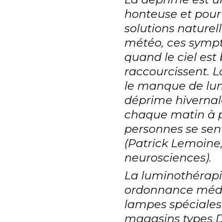
honteuse et pour l
solutions naturell
météo, ces symp
quand le ciel est
raccourcissent. 
le manque de lum
déprime hivernale
chaque matin à p
personnes se sen
(Patrick Lemoine,
neurosciences).
La luminothérapi
ordonnance médic
lampes spéciales
magasins types