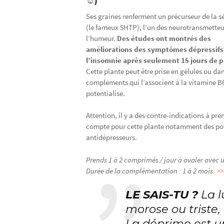
☺)
Ses graines renferment un précurseur de la s
(le fameux 5HTP), l’un des neurotransmetteu
l’humeur.
Des études ont montrés des
améliorations des symptômes dépressifs
l’insomnie après seulement 15 jours de p
Cette plante peut être prise en gélules ou da
compléments qui l’associent à la vitamine B6
potentialise.
Attention, il y a des contre-indications à pre
compte pour cette plante notamment des pot
antidépresseurs.
Prends 1 à 2 comprimés / jour à avaler avec 
Durée de la complémentation : 1 à 2 mois.
>>
LE SAIS-TU ?
La l
morose ou triste
La déprime est un