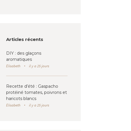
Articles récents
DIY : des glaçons
aromatiques
Elisabeth
il y a 25 jours
Recette d’été : Gaspacho
protéiné tomates, poivrons et
haricots blancs
Elisabeth
il y a 25 jours