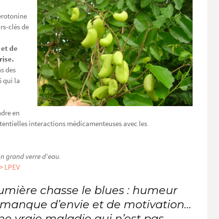
érotonine
rs-clés de
 et de
rise.
ns des
 qui la
ndre en
entielles interactions médicamenteuses avec les
un grand verre d’eau.
> LPEV
umière chasse le blues : humeur
, manque d’envie et de motivation…
e vraie maladie qui n’est pas