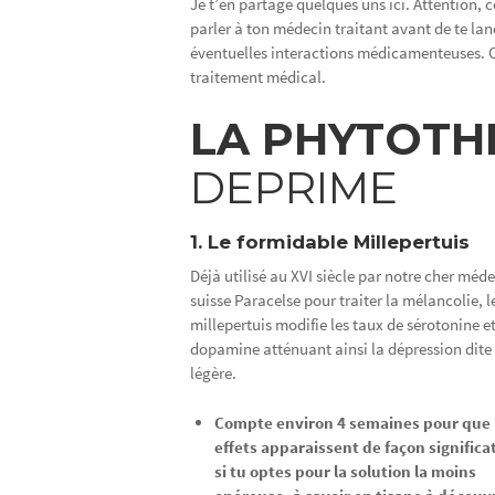
Je t’en partage quelques uns ici. Attention, c
parler à ton médecin traitant avant de te lan
éventuelles interactions médicamenteuses. Ce
traitement médical.
LA PHYTOTH
DEPRIME
1. Le formidable Millepertuis
Déjà utilisé au XVI siècle par notre cher méd
suisse Paracelse pour traiter la mélancolie, l
millepertuis modifie les taux de sérotonine e
dopamine atténuant ainsi la dépression dite
légère.
Compte environ 4 semaines pour que 
effets apparaissent de façon significa
si tu optes pour la solution la moins