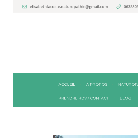
elisabethlacoste.naturopathie@gmail.com
063830
ACCUEIL
A PROPOS
NATUROP
PRENDRE RDV / CONTACT
BLOG