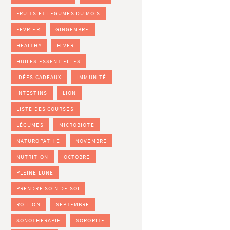
FRUITS ET LÉGUMES DU MOIS
FÉVRIER
GINGEMBRE
HEALTHY
HIVER
HUILES ESSENTIELLES
IDÉES CADEAUX
IMMUNITÉ
INTESTINS
LION
LISTE DES COURSES
LÉGUMES
MICROBIOTE
NATUROPATHIE
NOVEMBRE
NUTRITION
OCTOBRE
PLEINE LUNE
PRENDRE SOIN DE SOI
ROLL ON
SEPTEMBRE
SONOTHÉRAPIE
SORORITÉ