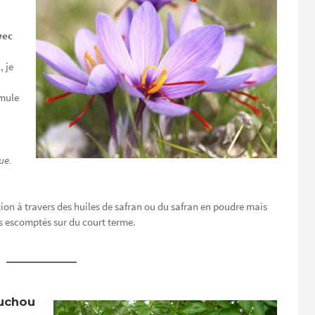
vec
 je
rmule
ue.
ion à travers des huiles de safran ou du safran en poudre mais
ets escomptés sur du court terme.
ouchou