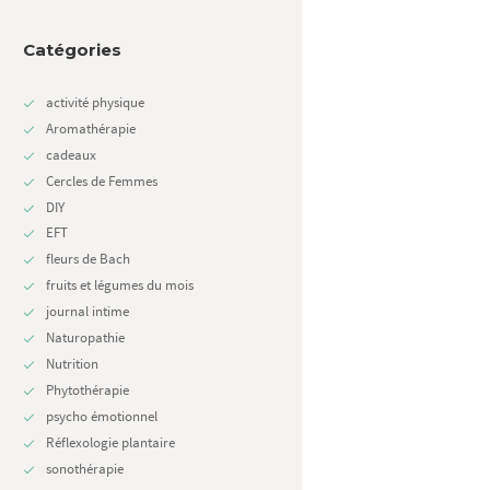
Catégories
activité physique
Aromathérapie
cadeaux
Cercles de Femmes
DIY
Next item
EFT
Ma trousse naturo de l'été
fleurs de Bach
fruits et légumes du mois
journal intime
Naturopathie
Nutrition
Phytothérapie
psycho émotionnel
Réflexologie plantaire
sonothérapie