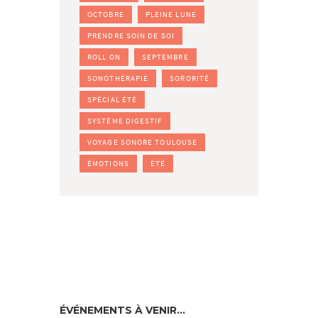
OCTOBRE
PLEINE LUNE
PRENDRE SOIN DE SOI
ROLL ON
SEPTEMBRE
SONOTHÉRAPIE
SORORITÉ
SPÉCIAL ÉTÉ
SYSTÈME DIGESTIF
VOYAGE SONORE TOULOUSE
ÉMOTIONS
ÉTÉ
ÉVÉNEMENTS À VENIR…