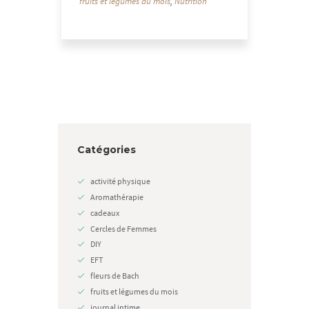
fruits et légumes du mois
,
Nutrition
Catégories
activité physique
Aromathérapie
cadeaux
Cercles de Femmes
DIY
EFT
fleurs de Bach
fruits et légumes du mois
journal intime