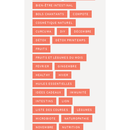
BIEN-ÊTRE INTESTINAL
BOLS CHANTANTS
COMPOTE
COSMÉTIQUE NATUREL
CURCUMA
DIY
DÉCEMBRE
DÉTOX
DÉTOX PRINTEMPS
FRUITS
FRUITS ET LÉGUMES DU MOIS
FÉVRIER
GINGEMBRE
HEALTHY
HIVER
HUILES ESSENTIELLES
IDÉES CADEAUX
IMMUNITÉ
INTESTINS
LION
LISTE DES COURSES
LÉGUMES
MICROBIOTE
NATUROPATHIE
NOVEMBRE
NUTRITION