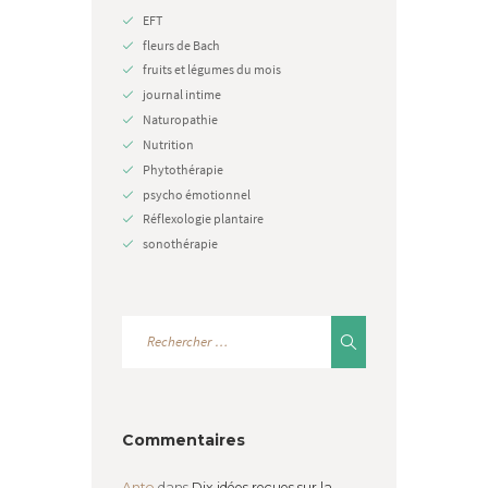
EFT
fleurs de Bach
fruits et légumes du mois
journal intime
Naturopathie
Nutrition
Phytothérapie
psycho émotionnel
Réflexologie plantaire
sonothérapie
Commentaires
Anto
dans
Dix idées reçues sur la