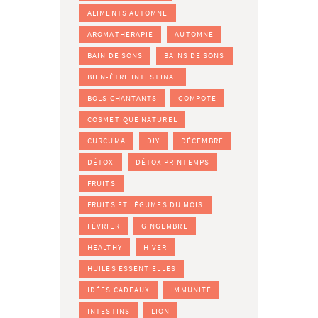
ALIMENTS AUTOMNE
AROMATHÉRAPIE
AUTOMNE
BAIN DE SONS
BAINS DE SONS
BIEN-ÊTRE INTESTINAL
BOLS CHANTANTS
COMPOTE
COSMÉTIQUE NATUREL
CURCUMA
DIY
DÉCEMBRE
DÉTOX
DÉTOX PRINTEMPS
FRUITS
FRUITS ET LÉGUMES DU MOIS
FÉVRIER
GINGEMBRE
HEALTHY
HIVER
HUILES ESSENTIELLES
IDÉES CADEAUX
IMMUNITÉ
INTESTINS
LION