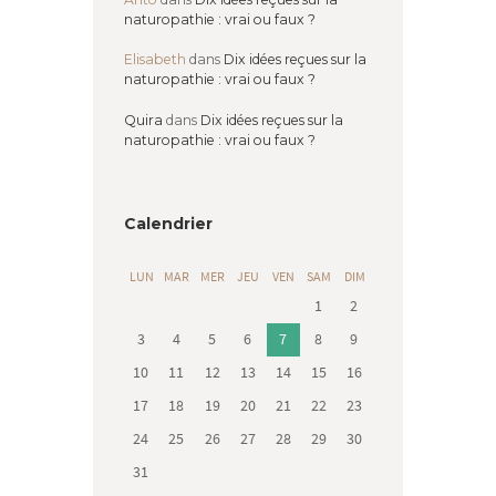
naturopathie : vrai ou faux ?
Elisabeth
dans
Dix idées reçues sur la
naturopathie : vrai ou faux ?
Quira
dans
Dix idées reçues sur la
naturopathie : vrai ou faux ?
Calendrier
LUN
MAR
MER
JEU
VEN
SAM
DIM
1
2
3
4
5
6
7
8
9
10
11
12
13
14
15
16
17
18
19
20
21
22
23
24
25
26
27
28
29
30
31