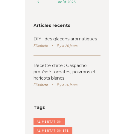
août
2026
Articles récents
DIY : des glaçons aromatiques
Elisabeth
il y a 26 jours
Recette d’été : Gaspacho
protéiné tomates, poivrons et
haricots blancs
Elisabeth
il y a 26 jours
Tags
ALIMENTATION
ALIMENTATION ÉTÉ