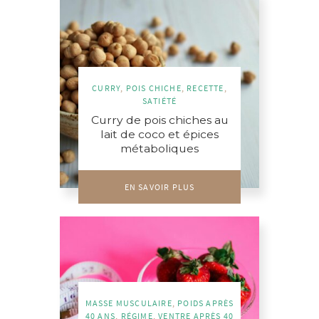
CURRY
,
POIS CHICHE
,
RECETTE
,
SATIÉTÉ
Curry de pois chiches au
lait de coco et épices
métaboliques
EN SAVOIR PLUS
MASSE MUSCULAIRE
,
POIDS APRÈS
40 ANS
,
RÉGIME
,
VENTRE APRÈS 40