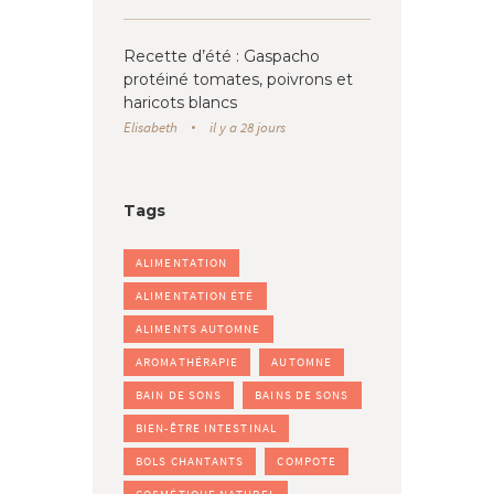
Recette d’été : Gaspacho
protéiné tomates, poivrons et
haricots blancs
Elisabeth
il y a 28 jours
Tags
ALIMENTATION
ALIMENTATION ÉTÉ
ALIMENTS AUTOMNE
AROMATHÉRAPIE
AUTOMNE
BAIN DE SONS
BAINS DE SONS
BIEN-ÊTRE INTESTINAL
BOLS CHANTANTS
COMPOTE