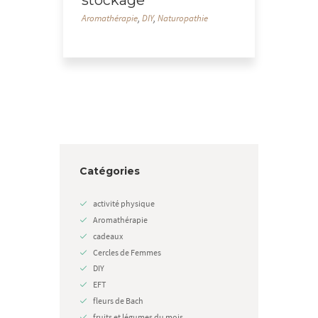
stockage”
Aromathérapie
,
DIY
,
Naturopathie
Catégories
activité physique
Aromathérapie
cadeaux
Cercles de Femmes
DIY
EFT
fleurs de Bach
fruits et légumes du mois