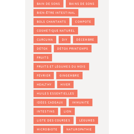
BAIN DE SONS
BAINS DE SONS
BIEN-ÊTRE INTESTINAL
BOLS CHANTANTS
COMPOTE
COSMÉTIQUE NATUREL
CURCUMA
DIY
DÉCEMBRE
DÉTOX
DÉTOX PRINTEMPS
FRUITS
FRUITS ET LÉGUMES DU MOIS
FÉVRIER
GINGEMBRE
HEALTHY
HIVER
HUILES ESSENTIELLES
IDÉES CADEAUX
IMMUNITÉ
INTESTINS
LION
LISTE DES COURSES
LÉGUMES
MICROBIOTE
NATUROPATHIE