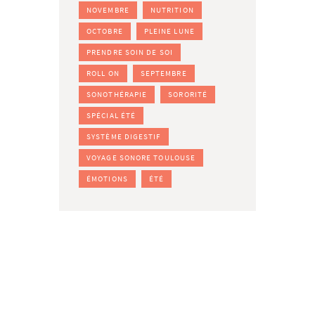
NOVEMBRE
NUTRITION
OCTOBRE
PLEINE LUNE
PRENDRE SOIN DE SOI
ROLL ON
SEPTEMBRE
SONOTHÉRAPIE
SORORITÉ
SPÉCIAL ÉTÉ
SYSTÈME DIGESTIF
VOYAGE SONORE TOULOUSE
ÉMOTIONS
ÉTÉ