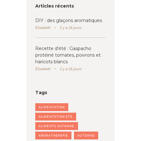
Articles récents
DIY : des glaçons aromatiques
Elisabeth
il y a 26 jours
Recette d’été : Gaspacho
protéiné tomates, poivrons et
haricots blancs
Elisabeth
il y a 26 jours
Tags
ALIMENTATION
ALIMENTATION ÉTÉ
ALIMENTS AUTOMNE
AROMATHÉRAPIE
AUTOMNE