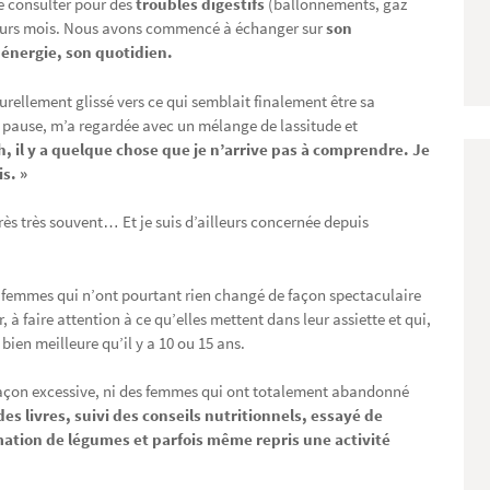
e consulter pour des
troubles digestifs
(ballonnements, gaz
sieurs mois. Nous avons commencé à échanger sur
son
énergie, son quotidien.
rellement glissé vers ce qui semblait finalement être sa
 pause, m’a regardée avec un mélange de lassitude et
h, il y a quelque chose que je n’arrive pas à comprendre. Je
s. »
très très souvent… Et je suis d’ailleurs concernée depuis
e femmes qui n’ont pourtant rien changé de façon spectaculaire
, à faire attention à ce qu’elles mettent dans leur assiette et qui,
ien meilleure qu’il y a 10 ou 15 ans.
açon excessive, ni des femmes qui ont totalement abandonné
des livres, suivi des conseils nutritionnels, essayé de
ation de légumes et parfois même repris une activité