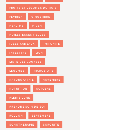
FRUITS ET LÉGUMES DU MOIS
FÉVRIER
GINGEMBRE
HEALTHY
HIVER
HUILES ESSENTIELLES
IDÉES CADEAUX
IMMUNITÉ
INTESTINS
LION
LISTE DES COURSES
LÉGUMES
MICROBIOTE
NATUROPATHIE
NOVEMBRE
NUTRITION
OCTOBRE
PLEINE LUNE
PRENDRE SOIN DE SOI
ROLL ON
SEPTEMBRE
SONOTHÉRAPIE
SORORITÉ