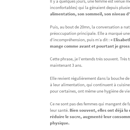
Il y a quelques jours, une femme est venue m
inconfortables) qui la gênaient depuis plu
alimentation, son sommeil, son niveau d’
Puis, au bout de 20mn, la conversation a natu
préoccupation principale. Elle a marqué une
d’incompréhension, puis m’a dit :
« Elisabet
mange comme avant et pourtant je grossi
Cette phrase, je l’entends très souvent. Très 
maintenant 3 ans.
Elle revient régulièrement dans la bouche d
à leur alimentation, qui continuent à cuisiner
pour certaines, ont même une hygiène de vie b
Ce ne sont pas des femmes qui mangent de f
leur santé.
Bien souvent, elles ont déjà lu 
réduire le sucre, augmenté leur consomm
physique.