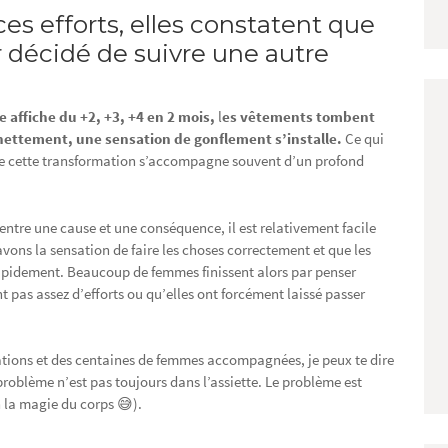
es efforts, elles constatent que
r décidé de suivre une autre
e affiche du +2, +3, +4 en 2 mois,
l
es vêtements tombent
 nettement, une sensation de gonflement s’installe.
Ce qui
t que cette transformation s’accompagne souvent d’un profond
ntre une cause et une conséquence, il est relativement facile
vons la sensation de faire les choses correctement et que les
e rapidement. Beaucoup de femmes finissent alors par penser
t pas assez d’efforts ou qu’elles ont forcément laissé passer
ations et des centaines de femmes accompagnées, je peux te dire
 problème n’est pas toujours dans l’assiette. Le problème est
h la magie du corps 😅).