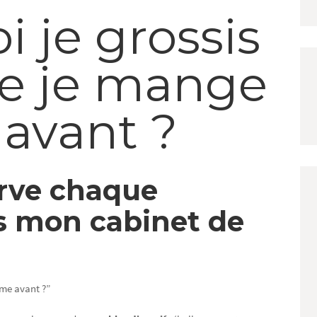
 je grossis
ue je mange
avant ?
erve chaque
 mon cabinet de
mme avant ?”