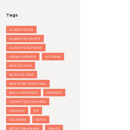
Tags
ALIMENTATION
ALIMENTATION ÉTÉ
ALIMENTS AUTOMNE
AROMATHÉRAPIE
AUTOMNE
BAIN DE SONS
BAINS DE SONS
BIEN-ÊTRE INTESTINAL
BOLS CHANTANTS
COMPOTE
COSMÉTIQUE NATUREL
CURCUMA
DIY
DÉCEMBRE
DÉTOX
DÉTOX PRINTEMPS
FRUITS