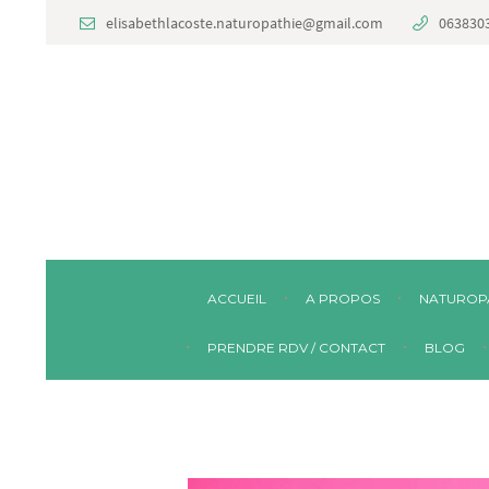
elisabethlacoste.naturopathie@gmail.com
063830
ACCUEIL
A PROPOS
NATUROP
PRENDRE RDV / CONTACT
BLOG