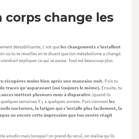
n corps change les
èrement déstabilisante, c’est que
les changements s’installent
tin où tu te réveilles en te disant que ton métabolisme a changé.
 viendrait expliquer ce qui se passe. Tout est beaucoup plus
tu récupères moins bien après une mauvaise nuit.
Puis tu
e de traces qu’auparavant (oui toujours le même).
Ensuite, tu
acances mettent plusieurs mois à disparaître
(quand ils
nt quelques semaines il y a quelques années. Puis viennent
les
veils nocturnes, la fatigue qui s’installe plus facilement, la
epas ou encore cette impression que ton ventre réagit
e anodin mais lorsque l’on prend du recul, on réalise qu’ils