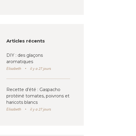
Articles récents
DIY : des glaçons
aromatiques
Elisabeth
il y a 27 jours
Recette d’été : Gaspacho
protéiné tomates, poivrons et
haricots blancs
Elisabeth
il y a 27 jours