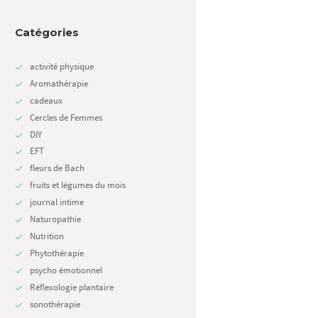
Catégories
activité physique
Aromathérapie
cadeaux
Cercles de Femmes
DIY
Next item
EFT
Des idées cadeaux fête des...
fleurs de Bach
fruits et légumes du mois
journal intime
Naturopathie
Nutrition
Phytothérapie
psycho émotionnel
Réflexologie plantaire
sonothérapie