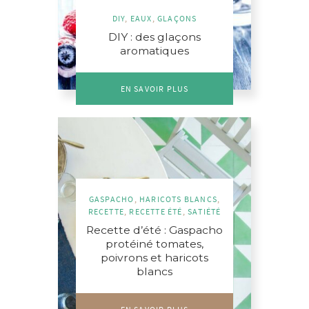
DIY
,
EAUX
,
GLAÇONS
DIY : des glaçons
aromatiques
EN SAVOIR PLUS
GASPACHO
,
HARICOTS BLANCS
,
RECETTE
,
RECETTE ÉTÉ
,
SATIÉTÉ
Recette d’été : Gaspacho
protéiné tomates,
poivrons et haricots
blancs