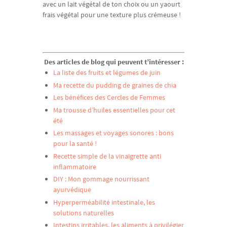
avec un lait végétal de ton choix ou un yaourt
frais végétal pour une texture plus crémeuse !
Des articles de blog qui peuvent t’intéresser :
La liste des fruits et légumes de juin
Ma recette du pudding de graines de chia
Les bénéfices des Cercles de Femmes
Ma trousse d’huiles essentielles pour cet
été
Les massages et voyages sonores : bons
pour la santé !
Recette simple de la vinaigrette anti
inflammatoire
DIY : Mon gommage nourrissant
ayurvédique
Hyperperméabilité intestinale, les
solutions naturelles
Intestins irritables, les aliments à privilégier