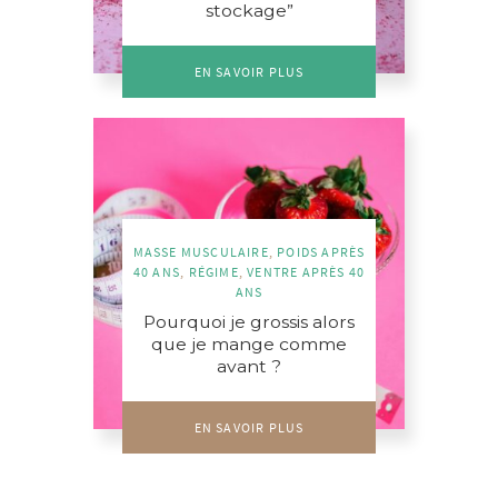
stockage”
EN SAVOIR PLUS
MASSE MUSCULAIRE
,
POIDS APRÈS
40 ANS
,
RÉGIME
,
VENTRE APRÈS 40
ANS
Pourquoi je grossis alors
que je mange comme
avant ?
EN SAVOIR PLUS