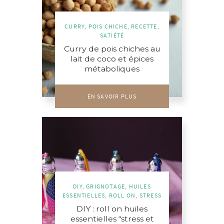
CURRY
,
POIS CHICHE
,
RECETTE
,
SATIÉTÉ
Curry de pois chiches au
lait de coco et épices
métaboliques
EN SAVOIR PLUS
DIY
,
GRIGNOTAGE
,
HUILES
ESSENTIELLES
,
ROLL ON
,
STRESS
DIY : roll on huiles
essentielles “stress et