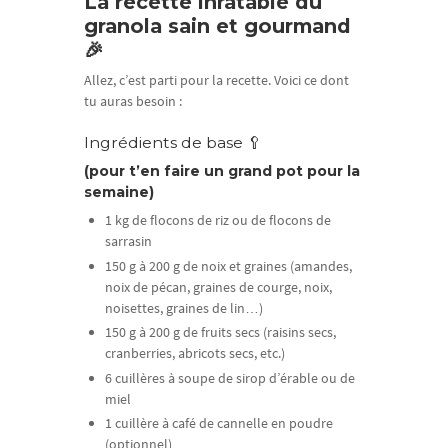
La recette inratable du
granola sain et gourmand
🎉
Allez, c’est parti pour la recette. Voici ce dont
tu auras besoin :
Ingrédients de base 🥄
(pour t’en faire un grand pot pour la
semaine)
1 kg de flocons de riz ou de flocons de
sarrasin
150 g à 200 g de noix et graines (amandes,
noix de pécan, graines de courge, noix,
noisettes, graines de lin…)
150 g à 200 g de fruits secs (raisins secs,
cranberries, abricots secs, etc.)
6 cuillères à soupe de sirop d’érable ou de
miel
1 cuillère à café de cannelle en poudre
(optionnel)