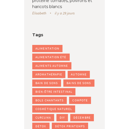
protéiné tomates, poivrons et
haricots blancs
Elisabeth
il y a 29 jours
Tags
ALIMENTATION
ALIMENTATION ÉTÉ
ALIMENTS AUTOMNE
AROMATHÉRAPIE
AUTOMNE
BAIN DE SONS
BAINS DE SONS
BIEN-ÊTRE INTESTINAL
BOLS CHANTANTS
COMPOTE
COSMÉTIQUE NATUREL
CURCUMA
DIY
DÉCEMBRE
DÉTOX
DÉTOX PRINTEMPS