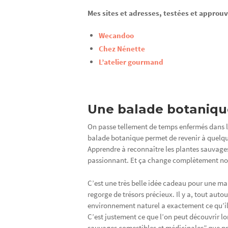
Mes sites et adresses, testées et approuv
Wecandoo
Chez Nénette
L’atelier gourmand
Une balade botanique
On passe tellement de temps enfermés dans le
balade botanique permet de revenir à quelque
Apprendre à reconnaître les plantes sauvages
passionnant. Et ça change complètement notr
C’est une très belle idée cadeau pour une mam
regorge de trésors précieux. Il y a, tout auto
environnement naturel a exactement ce qu’il
C’est justement ce que l’on peut découvrir l
sauvages comestibles et médicinales” que p