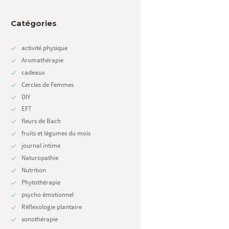
Catégories
activité physique
Aromathérapie
cadeaux
Next item
Cercles de Femmes
Quoi manger pour avoir une...
DIY
EFT
fleurs de Bach
fruits et légumes du mois
journal intime
Naturopathie
Nutrition
Phytothérapie
psycho émotionnel
Réflexologie plantaire
sonothérapie