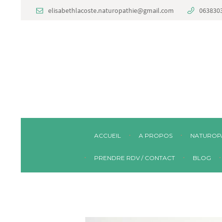
elisabethlacoste.naturopathie@gmail.com
063830
ACCUEIL
A PROPOS
NATUROP
PRENDRE RDV / CONTACT
BLOG