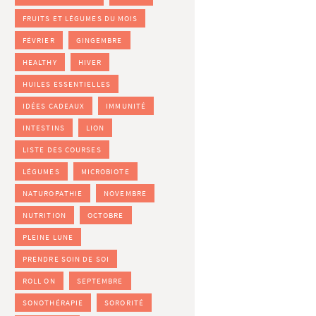
FRUITS ET LÉGUMES DU MOIS
FÉVRIER
GINGEMBRE
HEALTHY
HIVER
HUILES ESSENTIELLES
IDÉES CADEAUX
IMMUNITÉ
INTESTINS
LION
LISTE DES COURSES
LÉGUMES
MICROBIOTE
NATUROPATHIE
NOVEMBRE
NUTRITION
OCTOBRE
PLEINE LUNE
PRENDRE SOIN DE SOI
ROLL ON
SEPTEMBRE
SONOTHÉRAPIE
SORORITÉ