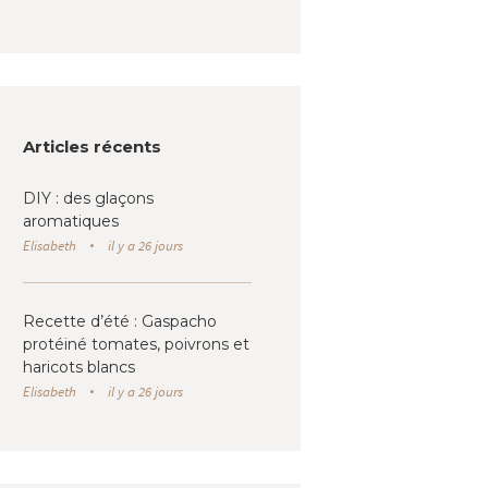
Articles récents
DIY : des glaçons
aromatiques
Elisabeth
il y a 26 jours
Recette d’été : Gaspacho
protéiné tomates, poivrons et
haricots blancs
Elisabeth
il y a 26 jours