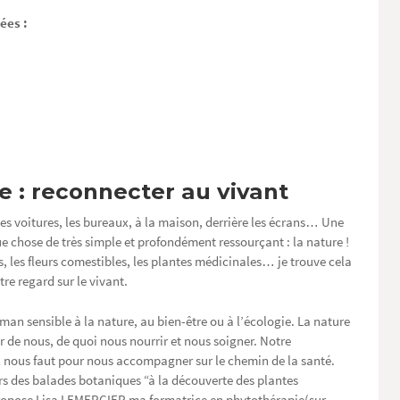
ées :
 : reconnecter au vivant
s voitures, les bureaux, à la maison, derrière les écrans… Une
 chose de très simple et profondément ressourçant : la nature !
, les fleurs comestibles, les plantes médicinales… je trouve cela
e regard sur le vivant.
an sensible à la nature, au bien-être ou à l’écologie. La nature
ur de nous, de quoi nous nourrir et nous soigner. Notre
 nous faut pour nous accompagner sur le chemin de la santé.
ors des balades botaniques “à la découverte des plantes
ropose Lisa LEMERCIER ma formatrice en phytothérapie(sur