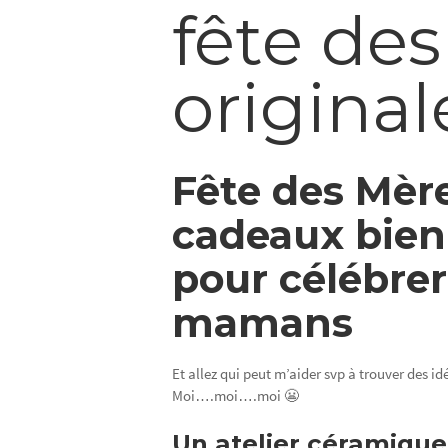
fête de
original
Fête des Mère
cadeaux bien-
pour célébrer
mamans
Et allez qui peut m’aider svp à trouver des i
Moi….moi….moi 😬
Un atelier céramique 