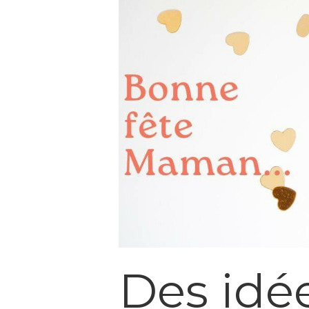
lors...
Des idé