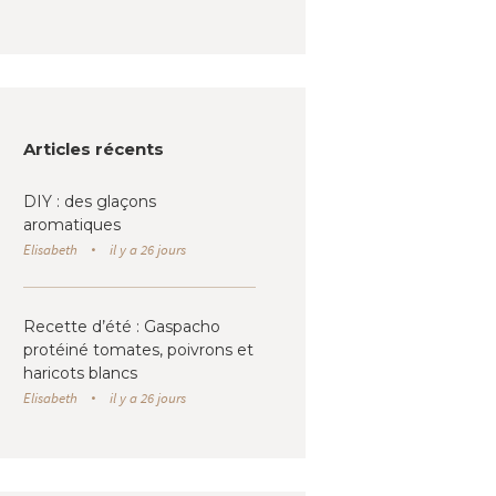
Articles récents
DIY : des glaçons
aromatiques
Elisabeth
il y a 26 jours
Recette d’été : Gaspacho
protéiné tomates, poivrons et
haricots blancs
Elisabeth
il y a 26 jours