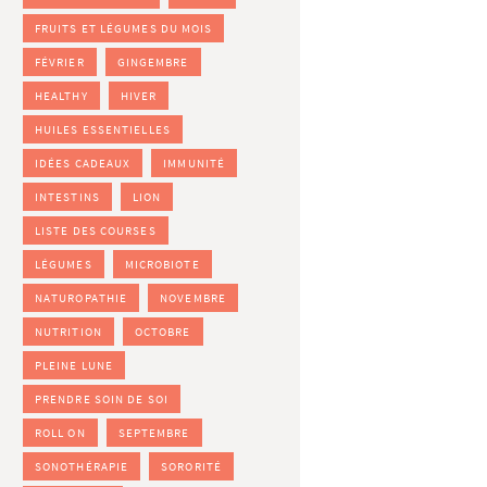
FRUITS ET LÉGUMES DU MOIS
FÉVRIER
GINGEMBRE
HEALTHY
HIVER
HUILES ESSENTIELLES
IDÉES CADEAUX
IMMUNITÉ
INTESTINS
LION
LISTE DES COURSES
LÉGUMES
MICROBIOTE
NATUROPATHIE
NOVEMBRE
NUTRITION
OCTOBRE
PLEINE LUNE
PRENDRE SOIN DE SOI
ROLL ON
SEPTEMBRE
SONOTHÉRAPIE
SORORITÉ