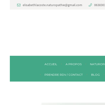
elisabethlacoste.naturopathie@gmail.com
063830
ACCUEIL
A PROPOS
NATUROP
PRENDRE RDV / CONTACT
BLOG