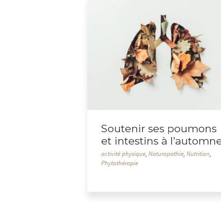
Soutenir ses poumons
et intestins à l’automn
activité physique
,
Naturopathie
,
Nutrition
,
Phytothérapie