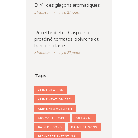
DIY : des glaçons aromatiques
Elisabeth
il y a 27 jours
Recette d’été : Gaspacho
protéiné tomates, poivrons et
haricots blancs
Elisabeth
il y a 27 jours
Tags
ALIMENTATION
ALIMENTATION ÉTÉ
ALIMENTS AUTOMNE
AROMATHÉRAPIE
AUTOMNE
BAIN DE SONS
BAINS DE SONS
BIEN-ÊTRE INTESTINAL