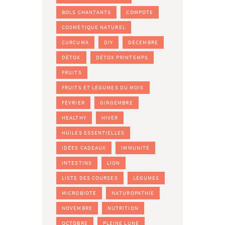
BOLS CHANTANTS
COMPOTE
COSMÉTIQUE NATUREL
CURCUMA
DIY
DÉCEMBRE
DÉTOX
DÉTOX PRINTEMPS
FRUITS
FRUITS ET LÉGUMES DU MOIS
FÉVRIER
GINGEMBRE
HEALTHY
HIVER
HUILES ESSENTIELLES
IDÉES CADEAUX
IMMUNITÉ
INTESTINS
LION
LISTE DES COURSES
LÉGUMES
MICROBIOTE
NATUROPATHIE
NOVEMBRE
NUTRITION
OCTOBRE
PLEINE LUNE