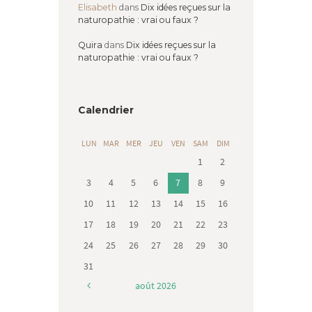
Elisabeth
dans
Dix idées reçues sur la
naturopathie : vrai ou faux ?
Quira
dans
Dix idées reçues sur la
naturopathie : vrai ou faux ?
Calendrier
LUN
MAR
MER
JEU
VEN
SAM
DIM
1
2
3
4
5
6
7
8
9
10
11
12
13
14
15
16
17
18
19
20
21
22
23
24
25
26
27
28
29
30
31
août
2026