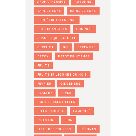
AROMATHÉRAPIE
AUTOMNE
BAIN DE SONS
BAINS DE SONS
BIEN-ÊTRE INTESTINAL
BOLS CHANTANTS
COMPOTE
COSMÉTIQUE NATUREL
CURCUMA
DIY
DÉCEMBRE
DÉTOX
DÉTOX PRINTEMPS
FRUITS
FRUITS ET LÉGUMES DU MOIS
FÉVRIER
GINGEMBRE
HEALTHY
HIVER
HUILES ESSENTIELLES
IDÉES CADEAUX
IMMUNITÉ
INTESTINS
LION
LISTE DES COURSES
LÉGUMES