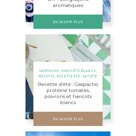
aromatiques
EN SAVOIR PLUS
GASPACHO
,
HARICOTS BLANCS
,
RECETTE
,
RECETTE ÉTÉ
,
SATIÉTÉ
Recette d’été : Gaspacho
protéiné tomates,
poivrons et haricots
blancs
EN SAVOIR PLUS