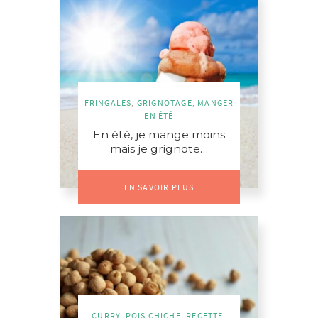
FRINGALES
,
GRIGNOTAGE
,
MANGER
EN ÉTÉ
En été, je mange moins
mais je grignote…
EN SAVOIR PLUS
CURRY
,
POIS CHICHE
,
RECETTE
,