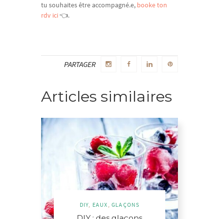
tu souhaites être accompagné.e,
booke ton
rdv ici
👈.
PARTAGER
Articles similaires
DIY
,
EAUX
,
GLAÇONS
DIY : des glaçons