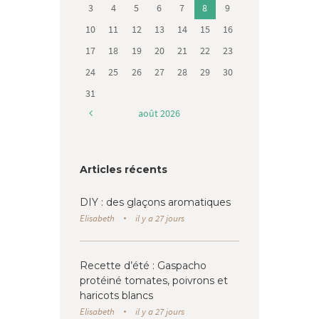
3
4
5
6
7
8
9
10
11
12
13
14
15
16
17
18
19
20
21
22
23
24
25
26
27
28
29
30
31
août
2026
Articles récents
DIY : des glaçons aromatiques
Elisabeth
il y a 27 jours
Recette d’été : Gaspacho
protéiné tomates, poivrons et
haricots blancs
Elisabeth
il y a 27 jours