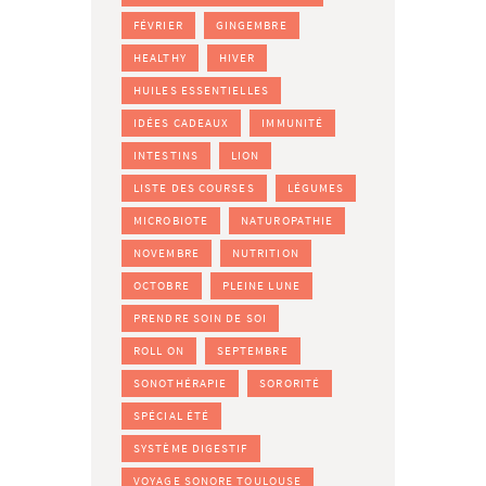
FÉVRIER
GINGEMBRE
HEALTHY
HIVER
HUILES ESSENTIELLES
IDÉES CADEAUX
IMMUNITÉ
INTESTINS
LION
LISTE DES COURSES
LÉGUMES
MICROBIOTE
NATUROPATHIE
NOVEMBRE
NUTRITION
OCTOBRE
PLEINE LUNE
PRENDRE SOIN DE SOI
ROLL ON
SEPTEMBRE
SONOTHÉRAPIE
SORORITÉ
SPÉCIAL ÉTÉ
SYSTÈME DIGESTIF
VOYAGE SONORE TOULOUSE