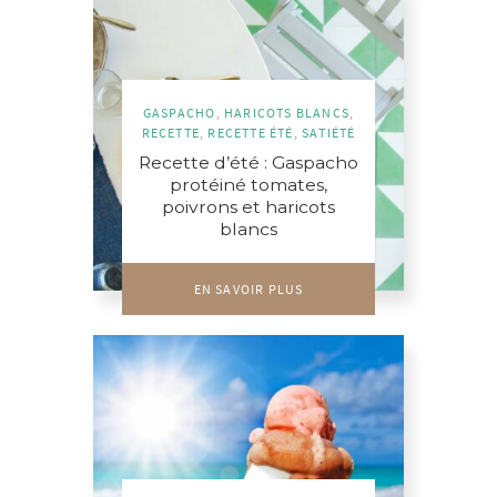
GASPACHO
,
HARICOTS BLANCS
,
RECETTE
,
RECETTE ÉTÉ
,
SATIÉTÉ
Recette d’été : Gaspacho
protéiné tomates,
poivrons et haricots
blancs
EN SAVOIR PLUS