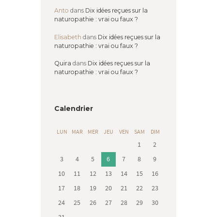
Anto
dans
Dix idées reçues sur la
naturopathie : vrai ou faux ?
Elisabeth
dans
Dix idées reçues sur la
naturopathie : vrai ou faux ?
Quira
dans
Dix idées reçues sur la
naturopathie : vrai ou faux ?
Calendrier
LUN
MAR
MER
JEU
VEN
SAM
DIM
1
2
3
4
5
6
7
8
9
10
11
12
13
14
15
16
17
18
19
20
21
22
23
24
25
26
27
28
29
30
31