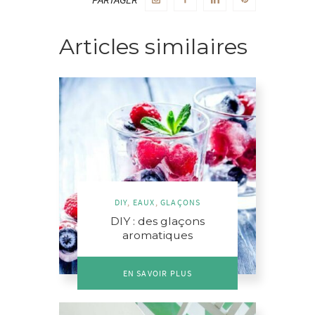
Articles similaires
DIY
,
EAUX
,
GLAÇONS
DIY : des glaçons
aromatiques
EN SAVOIR PLUS