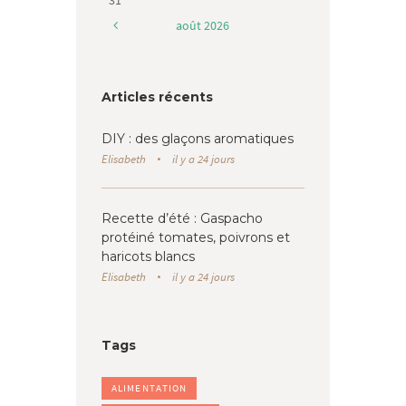
août
2026
Articles récents
DIY : des glaçons aromatiques
Elisabeth
il y a 24 jours
Recette d’été : Gaspacho
protéiné tomates, poivrons et
haricots blancs
Elisabeth
il y a 24 jours
Tags
ALIMENTATION