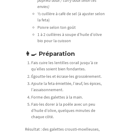
paprika doux / curry doux selon tes
envies)
½ cuillère à café de sel (à ajuster selon
la feta)
Poivre selon ton goût
1 à 2 cuillères à soupe d’huile d’olive
bio pour la cuisson
👩‍🍳 Préparation
Fais cuire les lentilles corail jusqu’à ce
qu’elles soient bien fondantes.
Égoutte-les et écrase-les grossièrement.
Ajoute la feta émiettée, l’œuf, les épices,
l’assaisonnement.
Forme des galettes à la main.
Fais-les dorer à la poêle avec un peu
d’huile d’olive, quelques minutes de
chaque côté.
Résultat : des galettes crousti-moelleuses,