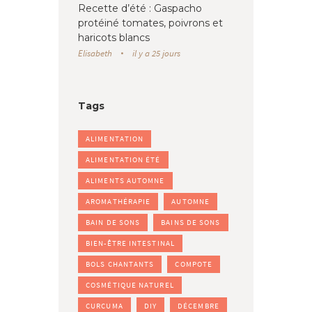
Recette d’été : Gaspacho
protéiné tomates, poivrons et
haricots blancs
Elisabeth
il y a 25 jours
Tags
ALIMENTATION
ALIMENTATION ÉTÉ
ALIMENTS AUTOMNE
AROMATHÉRAPIE
AUTOMNE
BAIN DE SONS
BAINS DE SONS
BIEN-ÊTRE INTESTINAL
BOLS CHANTANTS
COMPOTE
COSMÉTIQUE NATUREL
CURCUMA
DIY
DÉCEMBRE