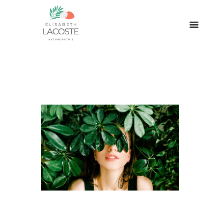
Dix idées reçues sur la
naturopathie : vrai ou faux ?