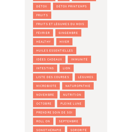
DÉTOX
DÉTOX PRINTEMPS
FRUITS
FRUITS ET LÉGUMES DU MOIS
FÉVRIER
GINGEMBRE
HEALTHY
HIVER
HUILES ESSENTIELLES
IDÉES CADEAUX
IMMUNITÉ
INTESTINS
LION
LISTE DES COURSES
LÉGUMES
MICROBIOTE
NATUROPATHIE
NOVEMBRE
NUTRITION
OCTOBRE
PLEINE LUNE
PRENDRE SOIN DE SOI
ROLL ON
SEPTEMBRE
SONOTHÉRAPIE
SORORITÉ