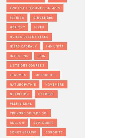
FRUITS ET LÉGUMES DU MOIS
FÉVRIER
GINGEMBRE
HEALTHY
HIVER
HUILES ESSENTIELLES
IDÉES CADEAUX
IMMUNITÉ
INTESTINS
LION
LISTE DES COURSES
LÉGUMES
MICROBIOTE
NATUROPATHIE
NOVEMBRE
NUTRITION
OCTOBRE
PLEINE LUNE
PRENDRE SOIN DE SOI
ROLL ON
SEPTEMBRE
SONOTHÉRAPIE
SORORITÉ