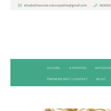
elisabethlacoste.naturopathie@gmail.com
063830
ACCUEIL
A PROPOS
NATUROP
PRENDRE RDV / CONTACT
BLOG