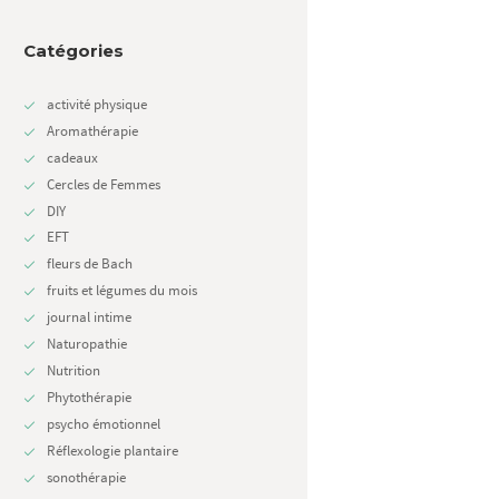
Catégories
activité physique
Aromathérapie
cadeaux
Cercles de Femmes
DIY
EFT
fleurs de Bach
fruits et légumes du mois
journal intime
Naturopathie
Nutrition
Phytothérapie
psycho émotionnel
Next item
Réflexologie plantaire
Stanley
sonothérapie