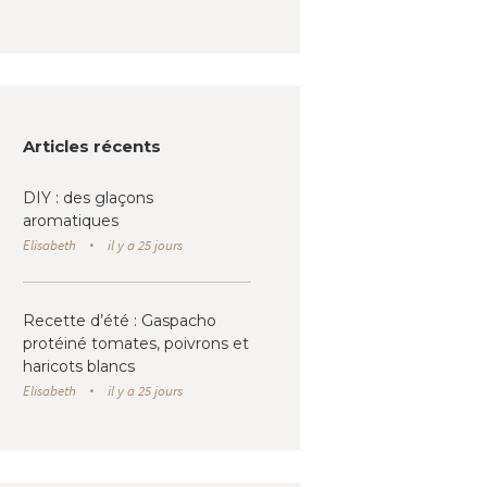
Articles récents
DIY : des glaçons
aromatiques
Elisabeth
il y a 25 jours
Recette d’été : Gaspacho
protéiné tomates, poivrons et
haricots blancs
Elisabeth
il y a 25 jours