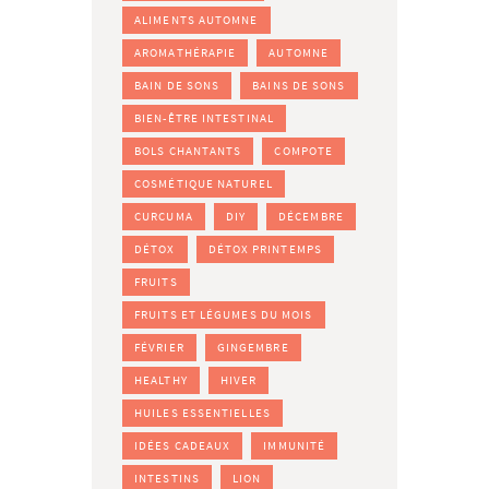
ALIMENTS AUTOMNE
AROMATHÉRAPIE
AUTOMNE
BAIN DE SONS
BAINS DE SONS
BIEN-ÊTRE INTESTINAL
BOLS CHANTANTS
COMPOTE
COSMÉTIQUE NATUREL
CURCUMA
DIY
DÉCEMBRE
DÉTOX
DÉTOX PRINTEMPS
FRUITS
FRUITS ET LÉGUMES DU MOIS
FÉVRIER
GINGEMBRE
HEALTHY
HIVER
HUILES ESSENTIELLES
IDÉES CADEAUX
IMMUNITÉ
INTESTINS
LION