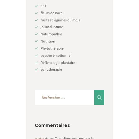
EFT
fleurs de Bach
fruits et légumes du mois
journal intime
Naturopathie
Nutrition
Phytothérapie
psycho émotionnel
Réflexologie plantaire
sonothérapie
Commentaires
Anto
dans
Dix idées reçues sur la