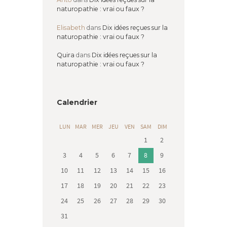
naturopathie : vrai ou faux ?
Elisabeth
dans
Dix idées reçues sur la
naturopathie : vrai ou faux ?
Quira
dans
Dix idées reçues sur la
naturopathie : vrai ou faux ?
Calendrier
LUN
MAR
MER
JEU
VEN
SAM
DIM
1
2
3
4
5
6
7
8
9
10
11
12
13
14
15
16
17
18
19
20
21
22
23
24
25
26
27
28
29
30
31