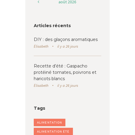
août
2026
Articles récents
DIY : des glaçons aromatiques
Elisabeth
il y a 26 jours
Recette d’été : Gaspacho
protéiné tomates, poivrons et
haricots blancs
Elisabeth
il y a 26 jours
Tags
ALIMENTATION
ALIMENTATION ÉTÉ