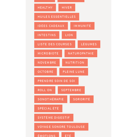
HEALTHY
HIVER
HUILES ESSENTIELLES
IDÉES CADEAUX
IMMUNITÉ
INTESTINS
LION
LISTE DES COURSES
LÉGUMES
MICROBIOTE
NATUROPATHIE
NOVEMBRE
NUTRITION
OCTOBRE
PLEINE LUNE
PRENDRE SOIN DE SOI
ROLL ON
SEPTEMBRE
SONOTHÉRAPIE
SORORITÉ
SPÉCIAL ÉTÉ
SYSTÈME DIGESTIF
VOYAGE SONORE TOULOUSE
ÉMOTIONS
ÉTÉ