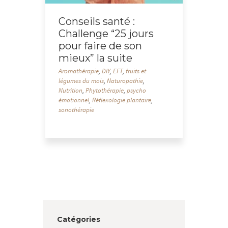
Conseils santé :
Challenge “25 jours
pour faire de son
mieux” la suite
Aromathérapie
,
DIY
,
EFT
,
fruits et
légumes du mois
,
Naturopathie
,
Nutrition
,
Phytothérapie
,
psycho
émotionnel
,
Réflexologie plantaire
,
sonothérapie
Catégories