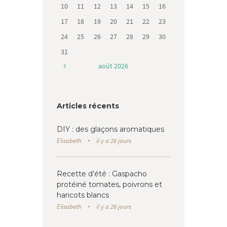
10
11
12
13
14
15
16
17
18
19
20
21
22
23
24
25
26
27
28
29
30
31
août
2026
Articles récents
DIY : des glaçons aromatiques
Elisabeth
il y a 26 jours
Recette d’été : Gaspacho
protéiné tomates, poivrons et
haricots blancs
Elisabeth
il y a 26 jours