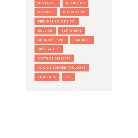
NOVEMBRE
NUTRITION
OCTOBRE
PLEINE LUNE
PRENDRE SOIN DE SOI
ROLL ON
SEPTEMBRE
SONOTHÉRAPIE
SORORITÉ
SPÉCIAL ÉTÉ
SYSTÈME DIGESTIF
VOYAGE SONORE TOULOUSE
ÉMOTIONS
ÉTÉ