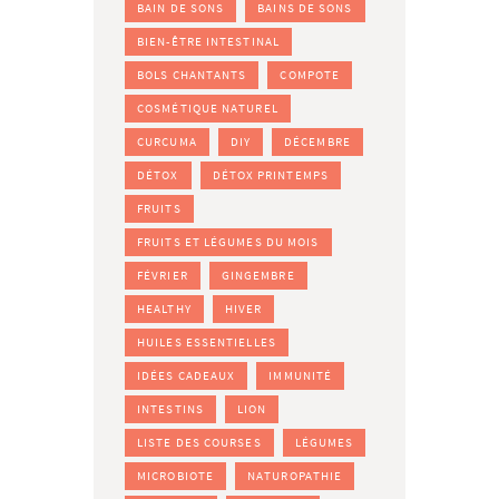
BAIN DE SONS
BAINS DE SONS
BIEN-ÊTRE INTESTINAL
BOLS CHANTANTS
COMPOTE
COSMÉTIQUE NATUREL
CURCUMA
DIY
DÉCEMBRE
DÉTOX
DÉTOX PRINTEMPS
FRUITS
FRUITS ET LÉGUMES DU MOIS
FÉVRIER
GINGEMBRE
HEALTHY
HIVER
HUILES ESSENTIELLES
IDÉES CADEAUX
IMMUNITÉ
INTESTINS
LION
LISTE DES COURSES
LÉGUMES
MICROBIOTE
NATUROPATHIE