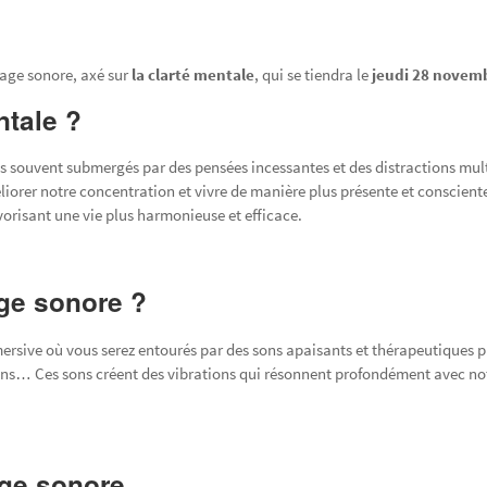
yage sonore, axé sur
la clarté mentale
, qui se tiendra le
jeudi 28 novem
ntale ?
uvent submergés par des pensées incessantes et des distractions multip
liorer notre concentration et vivre de manière plus présente et conscient
avorisant une vie plus harmonieuse et efficace.
ge sonore ?
rsive où vous serez entourés par des sons apaisants et thérapeutiques 
llons… Ces sons créent des vibrations qui résonnent profondément avec not
age sonore