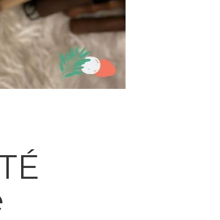
RTÉ
e