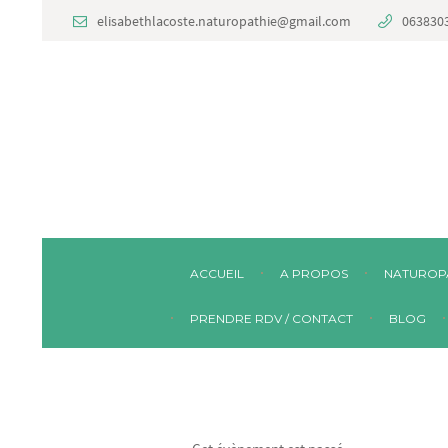
elisabethlacoste.naturopathie@gmail.com
063830
ACCUEIL
A PROPOS
NATUROP
PRENDRE RDV / CONTACT
BLOG