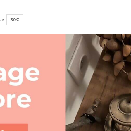
30€
min