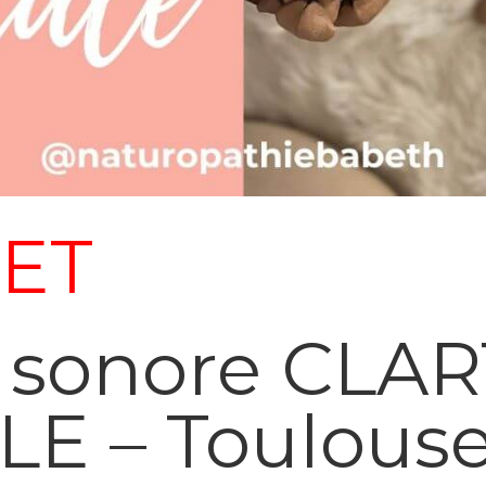
ET
 sonore CLA
E – Toulous