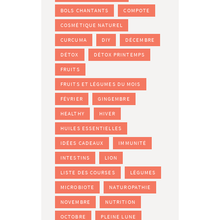
BOLS CHANTANTS
COMPOTE
COSMÉTIQUE NATUREL
CURCUMA
DIY
DÉCEMBRE
DÉTOX
DÉTOX PRINTEMPS
FRUITS
FRUITS ET LÉGUMES DU MOIS
FÉVRIER
GINGEMBRE
HEALTHY
HIVER
HUILES ESSENTIELLES
IDÉES CADEAUX
IMMUNITÉ
INTESTINS
LION
LISTE DES COURSES
LÉGUMES
MICROBIOTE
NATUROPATHIE
NOVEMBRE
NUTRITION
OCTOBRE
PLEINE LUNE