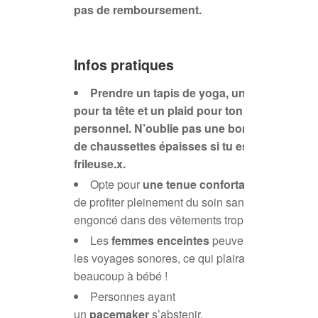
pas de remboursement.
Infos pratiques
Prendre un tapis de yoga, un coussin
pour ta tête et un plaid pour ton confort
personnel. N’oublie pas une bonne paire
de chaussettes épaisses si tu es
frileuse.x.
Opte pour
une tenue confortable
afin
de profiter pleinement du soin sans te sentir
engoncé dans des vêtements trop serrés.
Les
femmes enceintes
peuvent réaliser
les voyages sonores, ce qui plaira
beaucoup à bébé !
Personnes ayant
un
pacemaker
s’abstenir.