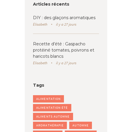
Articles récents
DIY : des glaçons aromatiques
Elisabeth
il y a 27 jours
Recette d’été : Gaspacho
protéiné tomates, poivrons et
haricots blancs
Elisabeth
il y a 27 jours
Tags
ALIMENTATION
ALIMENTATION ÉTÉ
ALIMENTS AUTOMNE
AROMATHÉRAPIE
AUTOMNE