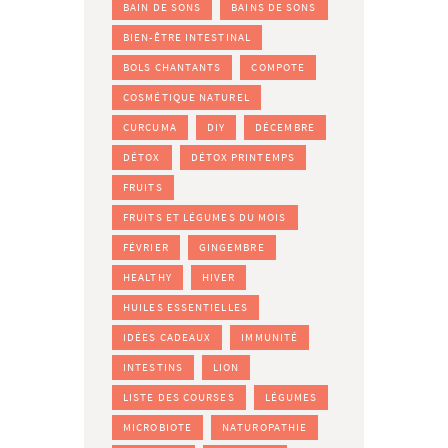
BAIN DE SONS
BAINS DE SONS
BIEN-ÊTRE INTESTINAL
BOLS CHANTANTS
COMPOTE
COSMÉTIQUE NATUREL
CURCUMA
DIY
DÉCEMBRE
DÉTOX
DÉTOX PRINTEMPS
FRUITS
FRUITS ET LÉGUMES DU MOIS
FÉVRIER
GINGEMBRE
HEALTHY
HIVER
HUILES ESSENTIELLES
IDÉES CADEAUX
IMMUNITÉ
INTESTINS
LION
LISTE DES COURSES
LÉGUMES
MICROBIOTE
NATUROPATHIE