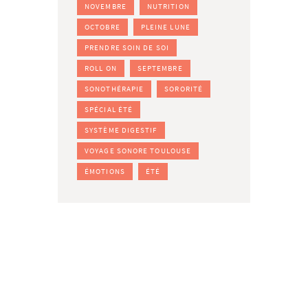
NOVEMBRE
NUTRITION
OCTOBRE
PLEINE LUNE
PRENDRE SOIN DE SOI
ROLL ON
SEPTEMBRE
SONOTHÉRAPIE
SORORITÉ
SPÉCIAL ÉTÉ
SYSTÈME DIGESTIF
VOYAGE SONORE TOULOUSE
ÉMOTIONS
ÉTÉ