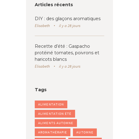
Articles récents
DIY : des glaçons aromatiques
Elisabeth
il y a 28 jours
Recette d’été : Gaspacho
protéiné tomates, poivrons et
haricots blancs
Elisabeth
il y a 28 jours
Tags
ALIMENTATION
ALIMENTATION ÉTÉ
ALIMENTS AUTOMNE
AROMATHÉRAPIE
AUTOMNE