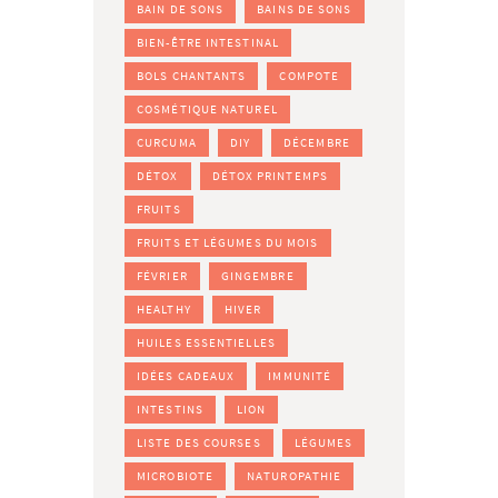
BAIN DE SONS
BAINS DE SONS
BIEN-ÊTRE INTESTINAL
BOLS CHANTANTS
COMPOTE
COSMÉTIQUE NATUREL
CURCUMA
DIY
DÉCEMBRE
DÉTOX
DÉTOX PRINTEMPS
FRUITS
FRUITS ET LÉGUMES DU MOIS
FÉVRIER
GINGEMBRE
HEALTHY
HIVER
HUILES ESSENTIELLES
IDÉES CADEAUX
IMMUNITÉ
INTESTINS
LION
LISTE DES COURSES
LÉGUMES
MICROBIOTE
NATUROPATHIE