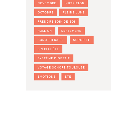
NOVEMBRE
NUTRITION
OCTOBRE
PLEINE LUNE
PRENDRE SOIN DE SOI
ROLL ON
SEPTEMBRE
SONOTHÉRAPIE
SORORITÉ
SPÉCIAL ÉTÉ
SYSTÈME DIGESTIF
VOYAGE SONORE TOULOUSE
ÉMOTIONS
ÉTÉ