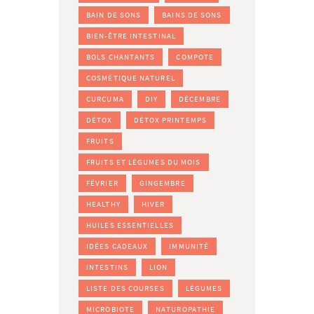
BAIN DE SONS
BAINS DE SONS
BIEN-ÊTRE INTESTINAL
BOLS CHANTANTS
COMPOTE
COSMÉTIQUE NATUREL
CURCUMA
DIY
DÉCEMBRE
DÉTOX
DÉTOX PRINTEMPS
FRUITS
FRUITS ET LÉGUMES DU MOIS
FÉVRIER
GINGEMBRE
HEALTHY
HIVER
HUILES ESSENTIELLES
IDÉES CADEAUX
IMMUNITÉ
INTESTINS
LION
LISTE DES COURSES
LÉGUMES
MICROBIOTE
NATUROPATHIE