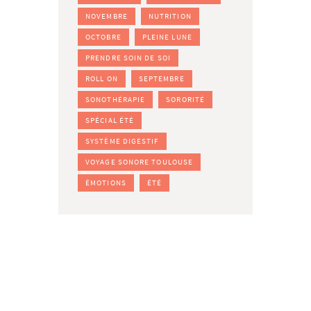
NOVEMBRE
NUTRITION
OCTOBRE
PLEINE LUNE
PRENDRE SOIN DE SOI
ROLL ON
SEPTEMBRE
SONOTHÉRAPIE
SORORITÉ
SPÉCIAL ÉTÉ
SYSTÈME DIGESTIF
VOYAGE SONORE TOULOUSE
ÉMOTIONS
ÉTÉ