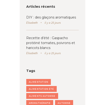
Articles récents
DIY : des glaçons aromatiques
Elisabeth
il y a 25 jours
Recette d’été : Gaspacho
protéiné tomates, poivrons et
haricots blancs
Elisabeth
il y a 25 jours
Tags
ALIMENTATION
ALIMENTATION ÉTÉ
ALIMENTS AUTOMNE
AROMATHÉRAPIE
AUTOMNE