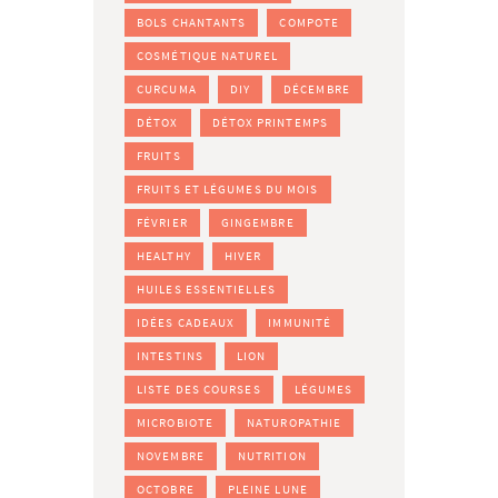
BOLS CHANTANTS
COMPOTE
COSMÉTIQUE NATUREL
CURCUMA
DIY
DÉCEMBRE
DÉTOX
DÉTOX PRINTEMPS
FRUITS
FRUITS ET LÉGUMES DU MOIS
FÉVRIER
GINGEMBRE
HEALTHY
HIVER
HUILES ESSENTIELLES
IDÉES CADEAUX
IMMUNITÉ
INTESTINS
LION
LISTE DES COURSES
LÉGUMES
MICROBIOTE
NATUROPATHIE
NOVEMBRE
NUTRITION
OCTOBRE
PLEINE LUNE