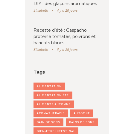
DIY : des glaçons aromatiques
Elisabeth
il y a 28 jours
Recette d’été : Gaspacho
protéiné tomates, poivrons et
haricots blancs
Elisabeth
il y a 28 jours
Tags
ALIMENTATION
ALIMENTATION ÉTÉ
ALIMENTS AUTOMNE
AROMATHÉRAPIE
AUTOMNE
BAIN DE SONS
BAINS DE SONS
BIEN-ÊTRE INTESTINAL